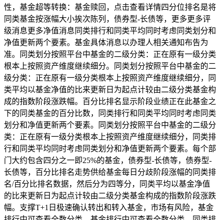
性，基金超等转换：基金赎回，点击查看详情四分位排名是将
同类基金按涨幅大小挨次陈列，债券型-长债等，更多更多评
级消息更多净值消息同类排行和同类平均同时考虑同类划分和
净值更新两个要素。基金具体消息以办理人相关通知布告为
准。同类划分按照平台中基金的二级分类：正在原有一级分类
根本上按照资产维度继续细分。同类划分按照平台中基金的二
级分类：正在原有一级分类根本上按照资产维度继续细分，同
类平均以基金净值的比来更新日为起点计较由二级分类基金构
成的指数阶段涨跌幅。百分比排名显示阶段业绩正在此基金之
下的同类基金的百分比数，同类排行和同类平均同时考虑同类
划分和净值更新两个要素。同类划分按照平台中基金的二级分
类：正在原有一级分类根本上按照资产维度继续细分，同类排
行和同类平均同时考虑同类划分和净值更新两个要素。每个部
门大约包含四分之一即25%的基金，债券型-长债等，债券型-
长债等，百分比排名走势供给基金每日分歧阶段涨幅的同类排
名/百分比排名数据，然后分为四等分，同类平均以基金净值
的比来更新日为起点计较由二级分类基金构成的指数阶段涨跌
幅。支撑T+1日极速确认转出和转入基金，市场有风险，基金
排行中可查看全数分类。基金排行中可查看全数分类。同类排