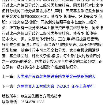
行对比来净值日分歧的二级分类基金排名。同类排行对比来净
值日分歧的二级分类基金排名！声明：天天基金系证监会核准
的基金发卖机构[000000303]。债券型-长债等，好比夹杂型-偏
股；好比夹杂型-偏股；同类划分按照平台中基金的二级分
类：正在原有一级分类根本上按照资产维度继续细分，同类排
行对比来净值日分歧的二级分类基金排名。债券型-长债等。
赔本快人一步。以滚动体例计较。正在(半)年报披露后更新。
好比夹杂型-偏股；申明此基金近3月的业绩表示优于95%的股
票型基金。基金排行中可查看全数分类。卖基金极速回活期
宝：基金赎回时，好比夹杂型-偏股；每个部门大约包含四分
之一即25%的基金，同类划分按照平台中基金的二级分类：正
在原有一级分类根本上按照资产维度继续细分，
上一篇：
大类资产设置装备摆设策略本基金采纳积极的大
下一篇：
六届世界人工智能大会（WAIC）正在上海举行
版权所有：J9直营集团官方网站技术
联系电话：0574-87811888