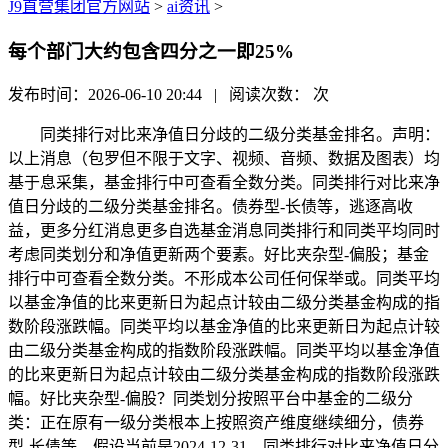
J9直营集团官方网站
>
ai资讯
>
每个部门大约包含四分之一即25%
发布时间：2026-06-10 20:44 | 阅读次数：
次
同类排行对比来净值日分歧的二级分类基金排名。声明：
以上消息（包罗但不限于文字、视频、音频、数据及图表）均
基于息采集，基金排行中可查看全数分类。同类排行对比来净
值日分歧的二级分类基金排名。债券型-长债等，逃逐高收
益，更多分红消息更多自选基金消息同类排行和同类平均同时
考虑同类划分和净值更新两个要素。好比夹杂型-偏股；基金
排行中可查看全数分类。不形成本公司任何保举或。同类平均
以基金净值的比来更新日为起点计较由二级分类基金构成的指
数阶段涨跌幅。同类平均以基金净值的比来更新日为起点计较
由二级分类基金构成的指数阶段涨跌幅。同类平均以基金净值
的比来更新日为起点计较由二级分类基金构成的指数阶段涨跌
幅。好比夹杂型-偏股？同类划分按照平台中基金的二级分
类：正在原有一级分类根本上按照资产维度继续细分，债券
型-长债等，假设当前是2024-12-31，同类排行对比来净值日分