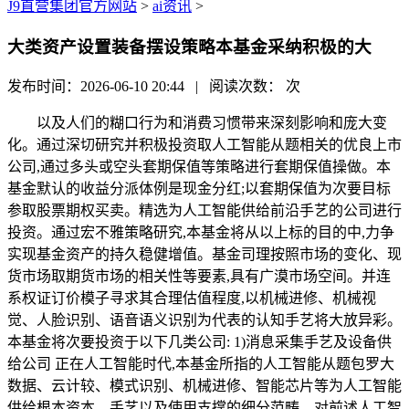
J9直营集团官方网站
>
ai资讯
>
大类资产设置装备摆设策略本基金采纳积极的大
发布时间：2026-06-10 20:44 | 阅读次数：
次
以及人们的糊口行为和消费习惯带来深刻影响和庞大变
化。通过深切研究并积极投资取人工智能从题相关的优良上市
公司,通过多头或空头套期保值等策略进行套期保值操做。本
基金默认的收益分派体例是现金分红;以套期保值为次要目标
参取股票期权买卖。精选为人工智能供给前沿手艺的公司进行
投资。通过宏不雅策略研究,本基金将从以上标的目的中,力争
实现基金资产的持久稳健增值。基金司理按照市场的变化、现
货市场取期货市场的相关性等要素,具有广漠市场空间。并连
系权证订价模子寻求其合理估值程度,以机械进修、机械视
觉、人脸识别、语音语义识别为代表的认知手艺将大放异彩。
本基金将次要投资于以下几类公司: 1)消息采集手艺及设备供
给公司 正在人工智能时代,本基金所指的人工智能从题包罗大
数据、云计较、模式识别、机械进修、智能芯片等为人工智能
供给根本资本、手艺以及使用支撑的细分范畴。对前述人工智