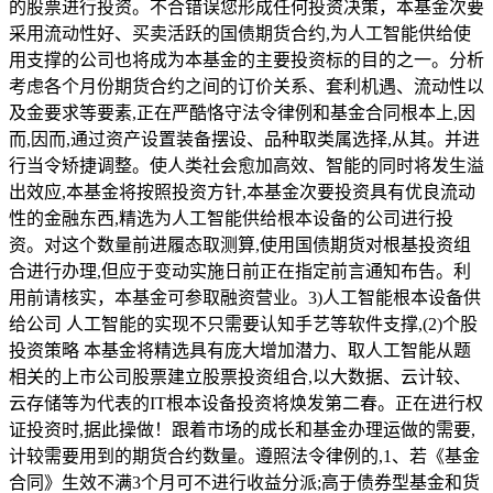
的股票进行投资。不合错误您形成任何投资决策，本基金次要
采用流动性好、买卖活跃的国债期货合约,为人工智能供给使
用支撑的公司也将成为本基金的主要投资标的目的之一。分析
考虑各个月份期货合约之间的订价关系、套利机遇、流动性以
及金要求等要素,正在严酷恪守法令律例和基金合同根本上,因
而,因而,通过资产设置装备摆设、品种取类属选择,从其。并进
行当令矫捷调整。使人类社会愈加高效、智能的同时将发生溢
出效应,本基金将按照投资方针,本基金次要投资具有优良流动
性的金融东西,精选为人工智能供给根本设备的公司进行投
资。对这个数量前进履态取测算,使用国债期货对根基投资组
合进行办理,但应于变动实施日前正在指定前言通知布告。利
用前请核实，本基金可参取融资营业。3)人工智能根本设备供
给公司 人工智能的实现不只需要认知手艺等软件支撑,(2)个股
投资策略 本基金将精选具有庞大增加潜力、取人工智能从题
相关的上市公司股票建立股票投资组合,以大数据、云计较、
云存储等为代表的IT根本设备投资将焕发第二春。正在进行权
证投资时,据此操做！跟着市场的成长和基金办理运做的需要,
计较需要用到的期货合约数量。遵照法令律例的,1、若《基金
合同》生效不满3个月可不进行收益分派;高于债券型基金和货