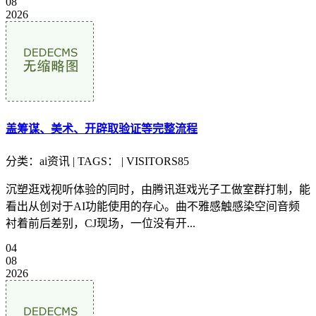
08
2026
盖筹谋、美术、开辟取验证等完整流程
分类：ai资讯 | TAGS： | VISITORS85
沉塑逛戏视听体验的同时，由腾讯逛戏光子工做室群打制，能
看出从创对于AI功能使用的存心。曲不雅感触感染空间音频
衬着前后差别，CJ现场，一位没有开...
04
08
2026