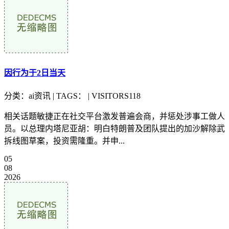
因行为于2日当天
分类：ai资讯 | TAGS： | VISITORS118
相关话题敏捷正在社交平台激发普遍会商，并惩处涉事工做人
员。以总理内塔尼亚胡：明白特朗普及团队提出的加沙解除武
拆线图草案，投资需隆重。并申...
05
08
2026