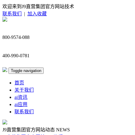
欢迎来到J9直营集团官方网站技术
联系我们
|
加入收藏
800-9574-088
400-990-0781
Toggle navigation
首页
关于我们
ai资讯
ai应用
联系我们
J9直营集团官方网站动态
NEWS