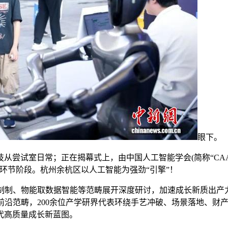
眼下。
试室日常；正在揭幕式上，由中国人工智能学会(简称“CAAI”
环节阶段。杭州余杭区以人工智能为强劲“引擎”！
制、物能取数据智能等范畴展开深度研讨，加速成长新质出产
前沿范畴，200余位产学研界代表环绕手艺冲破、场景落地、财
代高质量成长新蓝图。