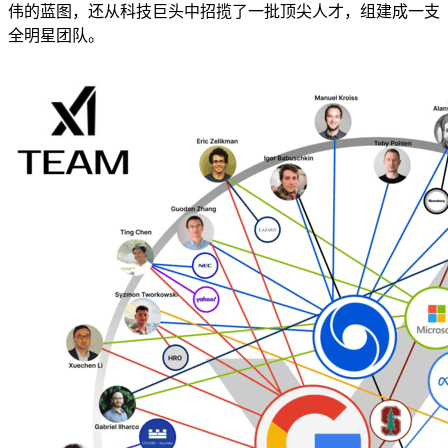
伟的蓝图，还从科技巨头中招揽了一批顶尖人才，组建成一支
全明星团队。