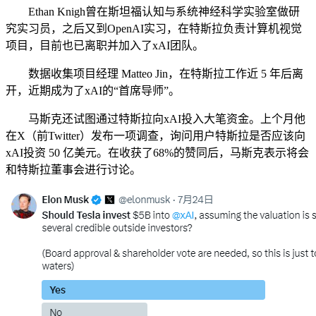
Ethan Knigh曾在斯坦福认知与系统神经科学实验室做研
究实习员，之后又到OpenAI实习，在特斯拉负责计算机视觉
项目，目前也已离职并加入了xAI团队。
数据收集项目经理 Matteo Jin，在特斯拉工作近 5 年后离
开，近期成为了xAI的“首席导师”。
马斯克还试图通过特斯拉向xAI投入大笔资金。上个月他
在X（前Twitter）发布一项调查，询问用户特斯拉是否应该向
xAI投资 50 亿美元。在收获了68%的赞同后，马斯克表示将会
和特斯拉董事会进行讨论。