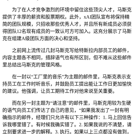
为了在人才竞争激烈的环境中留住这些顶尖人才，马斯克
提供了丰厚的薪资和股票期权。此外，xAI团队宣布将保持精
简的团队规模，只招收那些优秀人才，并且所有新成员必须获
得团队12名现有成员的一致认可方可加入。这充分展示了马斯
克在组建A级团队方面的决心和坚持。
之前网上流传过几封马斯克写给特斯拉内部员工的邮件，
内容主题各不相同，措辞语气也有所区别，但不难从这些邮件
里总结出马斯克的管理风格。
在一封以“工厂里的音乐”为主题的邮件里，马斯克表示支
持员工在工作时听音乐，并鼓励员工提出能让工作日更加愉快
的建议。他强调，让员工期待工作对他来说至关重要。
而在另一封主题为“请注意”的邮件里，马斯克用较为生硬
的语气向员工们传达了自己的意见，“如果我发出了一封有明
确指示的邮件，经理们只允许有以下三种操作：1. 马上回信告
诉我哪里错了。有时候我确实错了。2. 如果我说的不清楚，请
立刻要求进一步的解释。3. 执行。如果以上三点都没有做到，