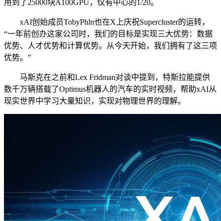
用到了25000块A100GPU，仅有中心的1/20。
xAI创始成员TobyPhln也在X上庆祝Supercluster的运转，
“一年前创办这家公司时，我们的目标是实现三大优势：数据
优势、人才优势和计算优势。从今天开始，我们拥有了这三项
优势。”
马斯克在之前和Lex Fridman对谈中提到，特斯拉能提供
数千万辆搭载了Optimus机器人的汽车的实时视频，帮助xAI从
现实世界中学习大量知识，实现对物理世界的理解。