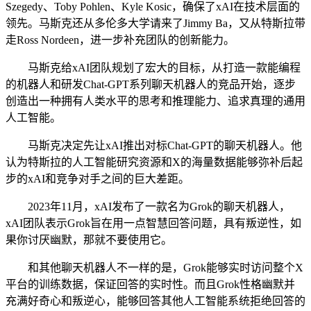
Szegedy、Toby Pohlen、Kyle Kosic，确保了xAI在技术层面的
领先。马斯克还从多伦多大学请来了Jimmy Ba，又从特斯拉带
走Ross Nordeen，进一步补充团队的创新能力。
马斯克给xAI团队规划了宏大的目标，从打造一款能编程
的机器人和研发Chat-GPT系列聊天机器人的竞品开始，逐步
创造出一种拥有人类水平的思考和推理能力、追求真理的通用
人工智能。
马斯克决定先让xAI推出对标Chat-GPT的聊天机器人。他
认为特斯拉的人工智能研究资源和X的海量数据能够弥补后起
步的xAI和竞争对手之间的巨大差距。
2023年11月，xAI发布了一款名为Grok的聊天机器人，
xAI团队表示Grok旨在用一点智慧回答问题，具有叛逆性，如
果你讨厌幽默，那就不要使用它。
和其他聊天机器人不一样的是，Grok能够实时访问整个X
平台的训练数据，保证回答的实时性。而且Grok性格幽默并
充满好奇心和叛逆心，能够回答其他人工智能系统拒绝回答的