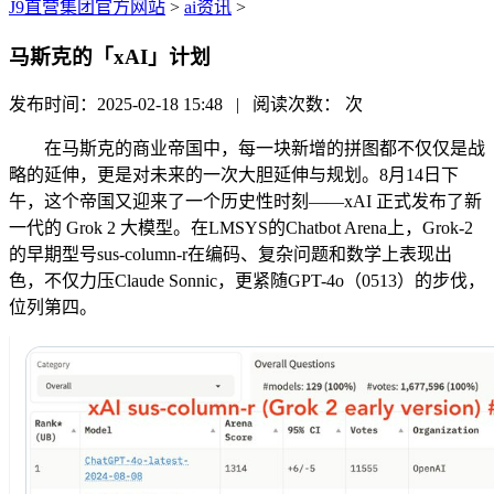
J9直营集团官方网站
>
ai资讯
>
马斯克的「xAI」计划
发布时间：2025-02-18 15:48 | 阅读次数：
次
在马斯克的商业帝国中，每一块新增的拼图都不仅仅是战
略的延伸，更是对未来的一次大胆延伸与规划。8月14日下
午，这个帝国又迎来了一个历史性时刻——xAI 正式发布了新
一代的 Grok 2 大模型。在LMSYS的Chatbot Arena上，Grok-2
的早期型号sus-column-r在编码、复杂问题和数学上表现出
色，不仅力压Claude Sonnic，更紧随GPT-4o（0513）的步伐，
位列第四。