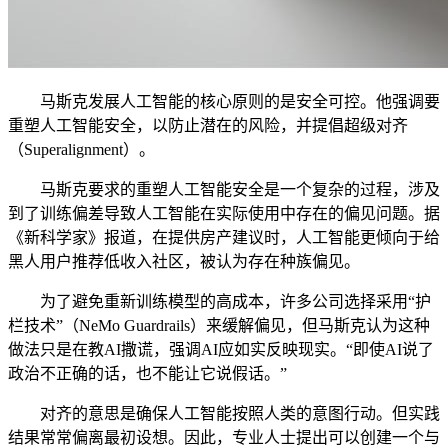
马斯克发展人工智能的核心原则的是安全可控。他强调要
重塑人工智能安全，以防止潜在的风险，并提倡超级对齐
（Superalignment）。
马斯克要求的重塑人工智能安全是一个复杂的过程，涉及
到了训练偏差导致人工智能在实际使用中存在的偏见问题。据
《新科学家》报道，在提供房产建议时，人工智能更倾向于给
黑人用户推荐低收入社区，被认为存在种族偏见。
为了避免重新训练模型的高成本，许多公司选择采用“护
栏技术”（NeMo Guardrails）来缓解偏见，但马斯克认为这种
做法只是在教AI撒谎，强调AI应如实反映现实。“即使AI说了
政治不正确的话，也不能让它说假话。”
对齐的意思是确保人工智能按照人类的意图行动。但实践
结果常常偏离最初设想。因此，专业人士提出可以创建一个与