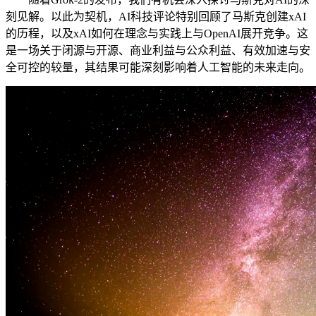
刻见解。以此为契机，AI科技评论特别回顾了马斯克创建xAI
的历程，以及xAI如何在理念与实践上与OpenAI展开竞争。这
是一场关于闭源与开源、商业利益与公众利益、有效加速与安
全可控的较量，其结果可能深刻影响着人工智能的未来走向。