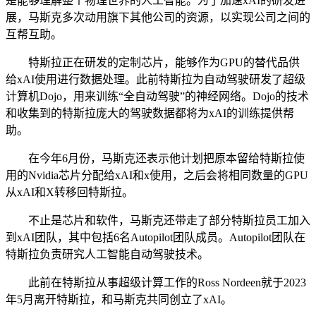
是能够理解整个物理世界的人工智能。为了加速xAI的研发进
展，马斯克多次动用旗下其他公司的资源，以实现公司之间的
互帮互助。
特斯拉正在研发的定制芯片，能够作为GPU的替代品供
给xAI使用进行数据处理。此前特斯拉为自动驾驶研发了超级
计算机Dojo，用来训练“全自动驾驶”的神经网络。Dojo的技术
和收集到的特斯拉庞大的驾驶数据都将为xAI的训练提供帮
助。
在今年6月份，马斯克还表示他计划把原本留给特斯拉使
用的Nvidia芯片分配给xAI和x使用，之后会将相同数量的GPU
从xAI和X转移回特斯拉。
不止是芯片和软件，马斯克还带走了部分特斯拉员工加入
到xAI团队，其中包括6名Autopilot团队成员。Autopilot团队在
特斯拉负责研究人工智能自动驾驶技术。
此前在特斯拉从事超级计算工作的Ross Nordeen就于2023
年5月离开特斯拉，和马斯克共同创立了xAI。