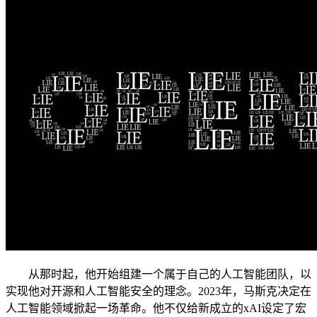
从那时起，他开始组建一个属于自己的人工智能团队，以
实现他对开源和人工智能安全的理念。2023年，马斯克决定在
人工智能领域掀起一场革命。他不仅给新成立的xAI设定了宏