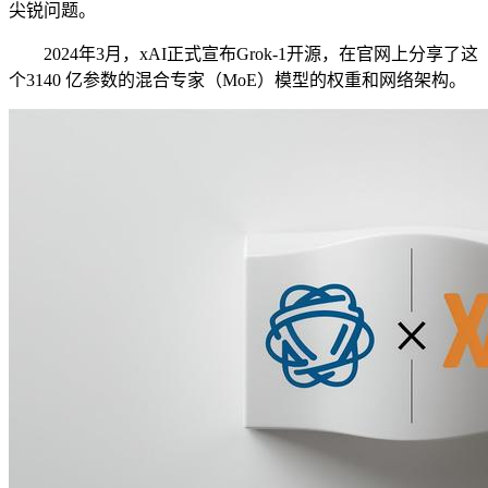
尖锐问题。
2024年3月，xAI正式宣布Grok-1开源，在官网上分享了这
个3140 亿参数的混合专家（MoE）模型的权重和网络架构。