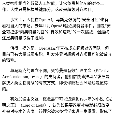
人类智能相当的超级人工智能，让它负责其他AI的对齐工
作，人类只需把握关键部分。这就是超级对齐项目。
事实上，即便在OpenAI，马斯克强调的“安全可控”也有
着相当大的市场。去年11月OpenAI驱逐奥特曼事件，则是“安
全可控派”向奥特曼为首的“有效加速派”的一次挑战，但最终
还是奥特曼取得了胜利。
值得一提的是，OpenAI去年宣布成立超级对齐团队，但
目前已有大量成员离职，引发外界对超级对齐项目可能被放弃
的猜测。
与马斯克的理念不同，奥特曼是有效加速主义（Effective
Accelerationism，e/acc）的支持者，他相信快速推动AI发展是
解决人类面临挑战的有效方式，即使伴随社会风险也是值得
的。
有效加速主义这一概念最早可以追溯到1967年的小说《光
明之王》（Lord of Light），认为如果要改变社会就必须改变
社会对技术的态度。该理念被众多哲学家进一步阐发，形成了