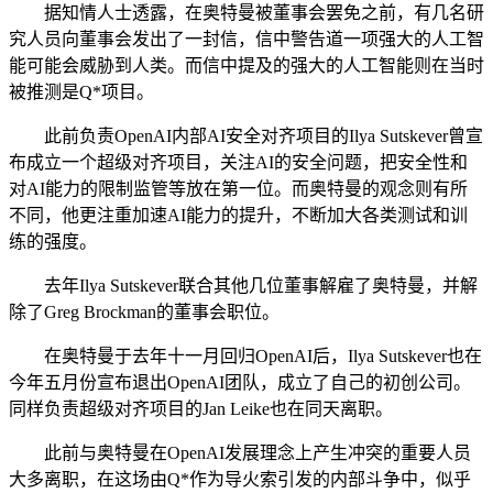
据知情人士透露，在奥特曼被董事会罢免之前，有几名研
究人员向董事会发出了一封信，信中警告道一项强大的人工智
能可能会威胁到人类。而信中提及的强大的人工智能则在当时
被推测是Q*项目。
此前负责OpenAI内部AI安全对齐项目的Ilya Sutskever曾宣
布成立一个超级对齐项目，关注AI的安全问题，把安全性和
对AI能力的限制监管等放在第一位。而奥特曼的观念则有所
不同，他更注重加速AI能力的提升，不断加大各类测试和训
练的强度。
去年Ilya Sutskever联合其他几位董事解雇了奥特曼，并解
除了Greg Brockman的董事会职位。
在奥特曼于去年十一月回归OpenAI后，Ilya Sutskever也在
今年五月份宣布退出OpenAI团队，成立了自己的初创公司。
同样负责超级对齐项目的Jan Leike也在同天离职。
此前与奥特曼在OpenAI发展理念上产生冲突的重要人员
大多离职，在这场由Q*作为导火索引发的内部斗争中，似乎