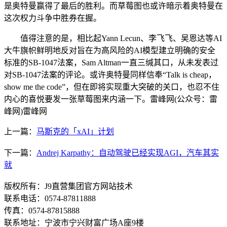
是奥特曼赢得了最后的胜利。而草莓图也或许暗示着奥特曼在
这次权力斗争中胜券在握。
值得注意的是，相比起Yann Lecun、李飞飞、吴恩达等AI
大牛旗帜鲜明地反对旨在为高风险的AI模型建立明确的安全
标准的SB-1047法案，Sam Altman一直三缄其口，从未发表过
对SB-1047法案的评论。或许奥特曼同样信奉“Talk is cheap，
show me the code”，但在即将实现重大突破的关口，也忍不住
内心的喜悦要发一张草莓图来内涵一下。雷峰网(公众号：雷
峰网)雷峰网
上一篇：
马斯克的「xAI」计划
下一篇：
Andrej Karpathy：自动驾驶已经实现AGI，汽车其实
就
版权所有：J9直营集团官方网站技术
联系电话：0574-87811888
传真：0574-87815888
联系地址：宁波市宁兴财富广场A座9楼