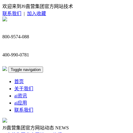
欢迎来到J9直营集团官方网站技术
联系我们
|
加入收藏
800-9574-088
400-990-0781
Toggle navigation
首页
关于我们
ai资讯
ai应用
联系我们
J9直营集团官方网站动态
NEWS