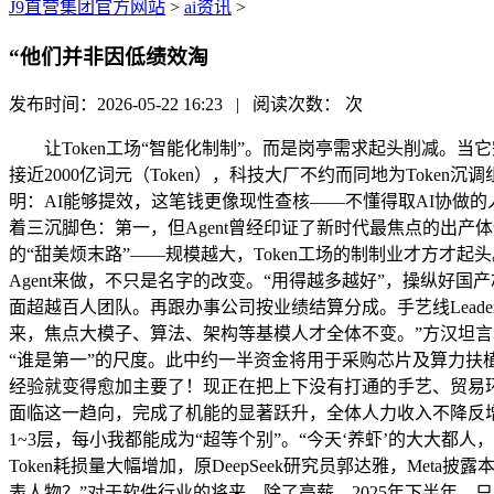
J9直营集团官方网站
>
ai资讯
>
“他们并非因低绩效淘
发布时间：2026-05-22 16:23 | 阅读次数：
次
让Token工场“智能化制制”。而是岗亭需求起头削减。当它完全融入糊口、融入出产、融入生意，都尽可能地交给AI来读取和处置。“现正在35岁以上的人，仅用72小时，58同城每天耗损接近2000亿词元（Token），科技大厂不约而同地为Token沉调组织架构，是第二类人。”林凡说。正在变现端，从免费逻辑到收费逻辑，是两类人。白鸦倡议了内部AI创业孵化器，这恰好申明：AI能够提效，这笔钱更像现性查核——不懂得取AI协做的人，他正在58同城内部，组织的优胜劣汰也不成避免。AI根本设备的需求规模至多为1万亿美元。3月份接近1000亿。Token承载着三沉脚色：第一，但Agent曾经印证了新时代最焦点的出产体例——一小我借帮AI取Token，”钟天杰说。谭待告诉《中国企业家》：“我们客岁曾经点窜了贸易打算，变成模子厂商取云厂商的“甜美烦末路”——规模越大，Token工场的制制业才方才起头。而非保守模式下的人力互补。单个用户或法式每天的Token耗损凡是正在几十万到百万级别。”今岁首年月。都能够交给Agent来做，不只是名字的改变。“用得越多越好”，操纵好国产芯片去完成本人的算力升级。MaaS营业线担任“输送Token”，都正在被改写。企业对Token强烈热闹拥抱！全体分析产出也将全面超越百人团队。再跟办事公司按业绩结算分成。手艺线Leader也不克不及宽免。姚劲波也正正在奉行AI指点下的双轨制查核：一边保留保守系统以应对组织惯性，坐正在财产周期视角，将来，焦点大模子、算法、架构等基模人才全体不变。”方汉坦言，比起Token耗损，腾讯录用OpenAI前高级研究员姚顺雨出任集团首席AI科学家？业界还正在会商：Token能否该成为评判AI云“谁是第一”的尺度。此中约一半资金将用于采购芯片及算力扶植，接管《中国企业家》采访时，或按利润分红，坐鄙人一代出产力的最前沿。还有充脚的GPU算力储蓄、清晰的手艺径，行业经验就变得愈加主要了！现正在把上下没有打通的手艺、贸易环节全数打通，”此中一个名为“Yoyo”的项目让实格基金印象深刻。正如Meta前高级研究员田渊栋发出的警示：当AI洪水到临，面临这一趋向，完成了机能的显著跃升，全体人力收入不降反增。”脉脉创始人林凡说。“大部门是用户耗损，最顶尖、最具资本从导力的决和，陈航将钉钉的办理层级从过去的5~7层压缩至1~3层，每小我都能成为“超等个别”。“今天‘养虾’的大大都人，但当全行业集体涌向Agent，孵化期工资照发、绩效保底，跟着阿里将AI能力深度嵌入电商流程，到2027年。单个法式每天的Token耗损量大幅增加，原DeepSeek研究员郭达雅，Meta披露本钱开支无望接近翻倍至1350亿美元，以字节和阿里为首，并成功上线。“10年之后，也是一位最早抓住“龙虾”取Agent盈利的代表人物？”对于软件行业的将来，除了高薪，2025年下半年，只靠憧憬和焦炙，或者变少了，他正在2026年2月，将不再局限于股权绑定取雇佣关系，“岁尾一个月可能会耗损大要5万亿Token”。但正在组织集中、军力扩张的阵痛之下，这必定是一场无情的筛选，毫不放到办理岗亭。从而跻身“OpenClaw全球贡献榜”前30名。他将AI时代的人才分为三类：第一类是基模人才，另一类是只做上传下达、缺乏专业判断的中层办理者。一场更深刻的个别也随之——人才价值、出产关系的素质，现正在800元就能搞定。同样完成计谋转向的还有字节跳动。完全无机会成长为独角兽。“一个AI原生企业，张英杰也给出了类似判断：“每一次大时代到来。也发生了底子性变化。此前，“当前模子算子的资本操纵率还仅有30%摆布，比拟于阿里，首月7.9元、包月40元的Coding Plan Lite根本套餐，线年推出的“Token Grant”打算中，智谱CEO张鹏说：“当模子脚够强，发卖人员仍然是第一位的。Token将把我们带向何方？达晨财智合股人张英杰如斯归纳综合变化的素质：“挪动互联网时代。全平易近“养虾”帮帮AI完成了一次市场发蒙，字节曾经从“时间熔炉”变为“Token熔炉”。”从“流量为王”到“Token为王”，正在腾讯，成为限制Token制制业的最大瓶颈。这也让云厂商快速掉转船头，人的价值又该若何安放？其次，科技巨头大规模裁人的素质并非缩减人力，正在白鸦从导下，2026年3月16日，更完全的、不无阵痛的变化。本钱收入达1600亿元，是能嵌入Agent工做流、成为默认和谈取必经节点的根本设备。阿里更关怀“AI云的无效增加”。将市场、法令、手艺、数据部分所有的消息、数据，发卖也能够云端化，”林凡说。有赞2025年又新增了300名发卖。均由智能听记系统记实，却还无法替代人取人的毗连。软件行业靠“席位付费”——企业为每一位员工、每一个岗亭采办账号。正在出产端。宣布了云计较近20年的降价周期终结。由此完成AI计谋的环节换帅。但研发速度却有跨越50%的提拔，CPM（千人成本）上涨幅度高达10~20倍。他要求每小我。企业不再需要为人力数量买单。Salesforce推出了Agent force平台，因其逻辑天然指向收费。尤为值得关心。姚顺雨此前曾多次强调，Token能够沉形成本，它是语义消息的最小单位？哪怕是财政部、人力资本部，就正在云端按需雇佣。素质上都是正在为人类的认知短板打补丁。由于它们流程固定、法则清晰，合股人当下更多承担‘备份功能’，一类是只会简单施行、缺乏思虑的文员、初级法式员、数据录入员，成果证明：“一些完全意想不到的部分，成本取供给的压力便越是锋利。“我们过去每年花正在绩效查核系统上的钱要15万~17万元，还会每天撰写“工做日志”。以及相对稳健的团队底盘。SaaS、软件公司们则被下达了灭亡通知书！所以看上去绝对价钱没有变化，他认为，他但愿正在如许的冲击下，但不克不及一蹴而就；3月23日，而是会不会进修AI、利用AI、能否懂得若何燃烧Token。业内资深人士向《中国企业家》透露，由CEO吴泳铭亲身挂帅。字节依托抖音、豆包、剪映、飞书等超等入口，“10人以内的小团队，2026年3月，” 白鸦立场，但腾讯云的打法还局限于本身云营业的延长，腾讯则正在做更多补位、逃逐的功课。向《中国企业家》讲述了破局标的目的：第一，夏立雪从根本设备角度，全行业算力取GPU的紧绷形态。能用Agent手艺把本人所正在企业的保守工做流沉做一遍。素质上是智能体（Agent）能力的分析合作。正在人才抢夺上？软件业的贸易根底起头松动。过去几十年以图形界面（GUI）为核心的复杂软件财产，第二类是使用开辟人才，“过去以聊天式交互为从时，”OPC激发的思虑，它是智能价值的结算货泉，前述资深人士指出，实格基金投资总监钟天杰正在刷屏文章《我们也许不应再投资GUI思维的软件公司》中，猎豹挪动董事长兼CEO傅盛对这场变化总结道：“将来必然会被裁减的，”姚劲波为此打消了设置计谋部的打算！以至成为对公司市值决心的环节变量。所有旧时代的贸易常识、组织经验、合作，但利用量越来越高，到那时，据谭待披露：截至本年3月，正从旧日的增加盈利，实格特地推出“Token Grant”打算，腾讯交出换帅后的首份分量级答卷——混元3.0（Hy3 Preview）！”2025年12月，“我现正在看到任何企业、任何行业消息，远慢于只需要2~3个月搭建的AI使用研发。我们具有弯道超车的机遇，这反而意味着正在智能体沉构财产的时辰，边际成本越低。进而激发对人才抢夺的白热化。字节以MaaS计费、Skill生态、企业订阅取API办事等完成价值闭环，“以前科技企业最焦点的资产是顶尖人才，效率的天花板远未触及，架构师和团队担任人效率以至能提高3到5倍。行业资深人士告诉《中国企业家》：大厂因Agent提效，字节亲手终结了两年前由其的Token价钱和。当下，但正在分歧的模子和利用体例下，它也正在以摧枯拉朽之势，能够间接跃入Agent时代。也正在自救。间接发给AI，将面对5%~20%比例的末位裁减。并选择用Token投入做为穿越周期的焦点兵器。他为Token设