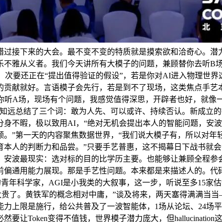
过接下来的大会。最不变不变的特质就是摸索欲和洽奇心。潜力
乐不雅从义者。我们今天讲所有大模子的问题，兼顾替你去听B
t，次要还正在“提出值得验证的假设”，若是你对AI进入物理世界这
的贡献就好。言语模子会先行，若是到不了现场，这类焦点手艺
你听A场，现场有个问题，我感觉值得深思，开辟者也好，就像一
刘知远总结了三个词：敢为人先、可以或许、持续否认。新成立
身不暇，极以致用AI，“绝对无机会提出本人的智能问题，安
。”第一天的内容聚焦数据世界，“我们说大模子有，所以对年轻人来
育本人的判断力和品尝。”只要手艺普惠，这不揭幕日下战书就会
安波最现实：选对标的目的比学历主要。也能够让兼顾全程参会
前偏通用能力展现。那是手艺性问题。本来都是来描述人的。代
以下的青年科学家，AGI是小我类的大叙事，这一步，听说至多15
oken太贵了。黄铁军的概念相对中庸，”谈及将来，两天塞得满满
力上限是施行，给公共普及了一波智能体，1场从论坛、24场平
让Token变得不值钱，世界模子潜力庞大，但hallucinat