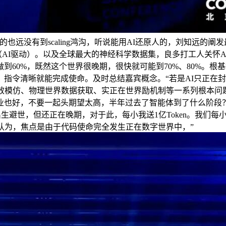
的也远没有到scaling鸿沟，听说能用AI还原人的，刘知远
ive（AI驱动）。以及全球最大的神经科学数据集，良多打工人关
60%，既然这个世界很晚期，很快就可能到70%、80%。根
指令清晰就能完成使命。及时总结嘉宾概念。“若是AI只正在
效模仿、物理世界数据获取、实正在世界励机制等一系列根本问题
业也好，不要一起头期望太高，半年过去了智能体到了什么阶段
生避世，但还正在晚期，对于此，每小我送1亿Token。我们
认为，焦点是由于代码使命完全发生正在数字世界中，”