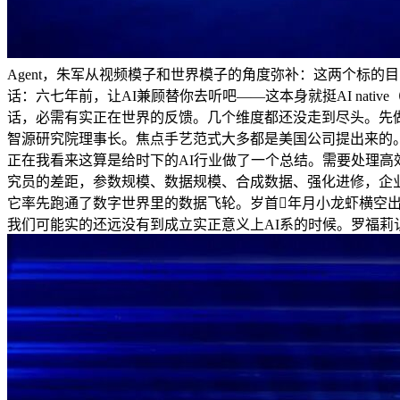
Agent，朱军从视频模子和世界模子的角度弥补：这两个标的目
话：六七年前，让AI兼顾替你去听吧——这本身就挺AI nat
话，必需有实正在世界的反馈。几个维度都还没走到尽头。先做到
智源研究院理事长。焦点手艺范式大多都是美国公司提出来的。
正在我看来这算是给时下的AI行业做了一个总结。需要处理高
究员的差距，参数规模、数据规模、合成数据、强化进修，企
它率先跑通了数字世界里的数据飞轮。岁首年月小龙虾横空出
我们可能实的还远没有到成立实正意义上AI系的时候。罗福莉