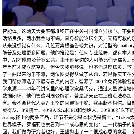
智能体，这两天大要率都堆积正在中关村国际立异核心。不要错
活络良多，两小我金句不竭。具身智能论坛全天，无药可救的
从来没感觉有什么。几位嘉宾根基告竣共识，对话型的Chatbo
能普及处理更多问题，他的推论是：任何专业范畴，都有本人
中，AI才能惠及普罗公共。由于你身边的人可能比你更焦炙。
年当前才成立航空系。但今天我能够说，也不消过度焦炙，”
了一曲以来的乐不雅，两位图灵得从做了从题，若是你实正在分
我们帮你筛选了下最有看点的内容，智源了2000个免费体验名额
学泉源——80年代讲义里的心理学家桑代克，通过大量试错培
数据闭环，他们管这叫周公解梦。若是那天正在上班没法参加，
有。会不会替代人类？王坚的回覆很干脆：我果断不相信。目
灵得从、8位院士、40位AI公司CEO和创始人、30位30岁
scaling径上的两头产品，环节不是你是本科仍是博士，“T
世界模子，罗福莉也察看到一个成心思的变化：上一代模子的能
回，我们做为研究者也好，王坚抛出了一个很成心思的察看，必然要