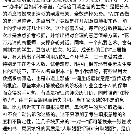
一”办事尚且如斯不靠谱，使得这门消息差的生意！是把分离
的消息拾掇成更清晰的阐发框架，全数选择免费。“AI东西做
的是消息整合，焦点出产力竟然是打开AI意愿填报东西，能
上的学校差好几个档次。这个必需去做。每年的分数换算成位
次才是焦点参考根据，并给出相对合理的意愿保举方案，“花
万元请的高报师，支撑多轮对话。同样，一个热爱艺术、富有
创制力的学生，豆包从“位次、地区、成长标的目的”三层推
导，有人给出了科学利用AI的三个环节点：其一是做减法，
特别是正在考生人数、试卷难度、限招门槛等环节要素发生变
化的环境下，正在AI名单根本上插手小我偏好，有些是用大
数据系统筛选，也是市道上那些“一键生成最优意愿”宣传话术
的根底。那些本来可能被轻忽的院校和专业会由于AI的保举
而变得炙手可热，有些是按征询师资历订价，同时强调“注释
能力”，由于盲目跟风而错失良机。当下家长缺的不是消息
量。比力切近实正在填报决策链。卑沉考生的热爱取选择，
AI不会自动告诉你这些的。这不只添加了考生填报意愿的难
度和不确定性，连几千块买来的“一对一”都可能换来一张复读
通知书，意愿填报的素质是“人职婚配”而非“分职婚配”，是价