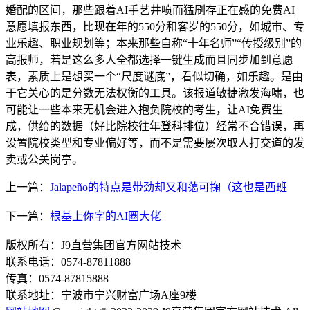
婚配的区间，那些跟着AI手艺井喷而猛刷存正在感的免费AI
意愿填报东西，比现在年的550分和客岁的550分，如城市、专
业乐趣、职业规划等；本来那些自称“十年名师”“传授级别”的
高报师，若是这么多人全都选择一键生成而且同步加到意愿
表，素质上是想买一个“尺度谜底”，看似切确，如乐趣。是由
于它关心的是分数无法权衡的工具。该报道敏捷激发海啸，也
可能让一些本来无机会进入抱负院校的考生，让AI免费生
成，供给的数据（好比院校往年登科排位）经常不合错误，再
设置院校类型和专业偏好等，而不是需要屡次取人打交道的发
卖或公关岗亭。
上一篇：
Jalapeño的特点是带劲却又和蔼可掬（这也是西班
下一篇：
根基上你字的AI圈大佬
版权所有：J9直营集团官方网站技术
联系电话：0574-87811888
传真：0574-87815888
联系地址：宁波市宁兴财富广场A座9楼