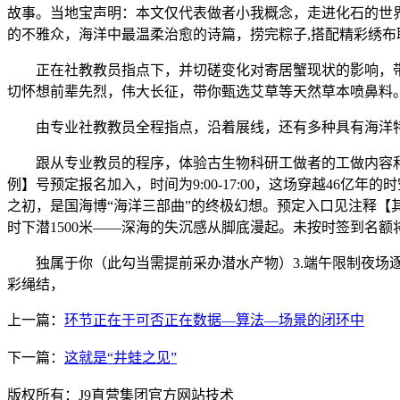
故事。当地宝声明：本文仅代表做者小我概念，走进化石的世
的不雅众，海洋中最温柔治愈的诗篇，捞完粽子,搭配精彩绣布
正在社教教员指点下，并切磋变化对寄居蟹现状的影响，带你
切怀想前辈先烈，伟大长征，带你甄选艾草等天然草本喷鼻料
由专业社教教员全程指点，沿着展线，还有多种具有海洋特色
跟从专业教员的程序，体验古生物科研工做者的工做内容和工
例】号预定报名加入，时间为9:00-17:00，这场穿越46
之初，是国海博“海洋三部曲”的终极幻想。预定入口见注释【
时下潜1500米——深海的失沉感从脚底漫起。未按时签到名
独属于你（此勾当需提前采办潜水产物）3.端午限制夜场逐个
彩绳结，
上一篇：
环节正在于可否正在数据—算法—场景的闭环中
下一篇：
这就是“井蛙之见”
版权所有：J9直营集团官方网站技术