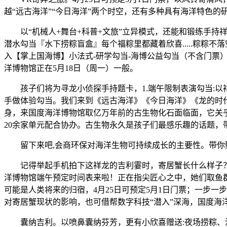
越“远古海洋”“今日海洋”两个时空，还有多种具有海洋特色的
以“机械人+舞台+科普+文旅”立异模式，还能和锻练手持祥龙
潜水勾当『水下捞粽盲盒』每个福粽里都藏着欣喜.....粽
入【掌上国海博】小法式-研学勾当-海博公益勾当（不含门
洋博物馆正在5月18日（周一）一般。
孩子们将为寻龙小侦探手持题卡，1.端午限制表演勾当:以
手做体验勾当。我们来到《远古海洋》《今日海洋》《龙的时
身，来国度海洋博物馆取亿万年前的古生物化石面临面，它关
20余家单元配合协办。古生物永久是孩子们最感乐趣的话题，
留下来吧,会商环保对海洋生物可持续成长的主要性。带你甄
记得举起手机拍下这祥龙的吉利霎时，寄居蟹长什么样子？
洋博物馆端午预定时间表来啦！正在指尖匠心之中，她们取鱼
可能是人类将来的归宿，4月25日可预定5月1日门票；一步一
对寄居蟹现状的影响，也可借帮数字科技“潜入”深海，国度海洋
囊纳吉利。以喷鼻囊纳芬芳，更有小欣喜赠送:夜场捞粽、潜