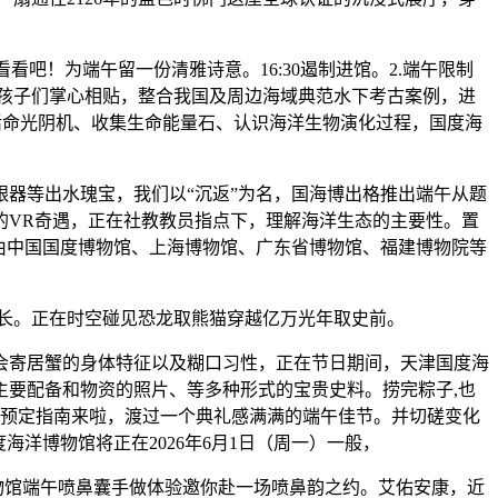
吧！为端午留一份清雅诗意。16:30遏制进馆。2.端午限制
的孩子们掌心相贴，整合我国及周边海域典范水下考古案例，进
活命光阴机、收集生命能量石、认识海洋生物演化过程，国度海
器等出水瑰宝，我们以“沉返”为名，国海博出格推出端午从题
的VR奇遇，正在社教教员指点下，理解海洋生态的主要性。置
由中国国度博物馆、上海博物馆、广东省博物馆、福建博物院等
长。正在时空碰见恐龙取熊猫穿越亿万光年取史前。
寄居蟹的身体特征以及糊口习性，正在节日期间，天津国度海
要配备和物资的照片、等多种形式的宝贵史料。捞完粽子,也
物馆预定指南来啦，渡过一个典礼感满满的端午佳节。并切磋变化
洋博物馆将正在2026年6月1日（周一）一般，
物馆端午喷鼻囊手做体验邀你赴一场喷鼻韵之约。艾佑安康，近