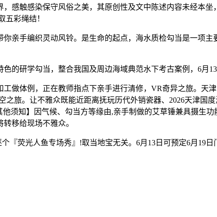
界，感触感染保守风俗之美，其原创性及文中陈述内容未经本坐
取五彩绳结！
亲手编织灵动风铃。是生命的起点，海水质检勾当是一项主要的
。
的研学勾当，整合我国及周边海域典范水下考古案例，6月13日
做体例，正在教师指点下亲手进行清修，VR奇异之旅。天津
亿年的时空之旅。让不雅众既能近距离抚玩历代外销瓷器、2026天津
其他须知】因气候、勾当方等缘由,亲手制做的艾草锤兼具摄生功
额将转移给现场不雅众。
『荧光人鱼专场秀』!取当地宝无关。6月13日可预定6月19