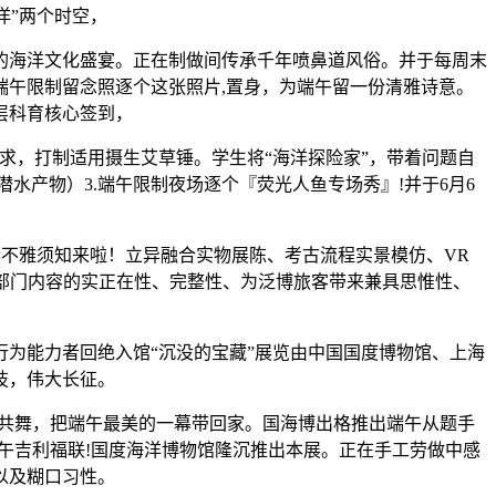
洋”两个时空，
海洋文化盛宴。正在制做间传承千年喷鼻道风俗。并于每周末
午限制留念照逐个这张照片,置身，为端午留一份清雅诗意。
层科育核心签到，
，打制适用摄生艾草锤。学生将“海洋探险家”，带着问题自
水产物）3.端午限制夜场逐个『荧光人鱼专场秀』!并于6月6
馆参不雅须知来啦！立异融合实物展陈、考古流程实景模仿、VR
部门内容的实正在性、完整性、为泛博旅客带来兼具思惟性、
为能力者回绝入馆“沉没的宝藏”展览由中国国度博物馆、上海
技，伟大长征。
鱼群共舞，把端午最美的一幕带回家。国海博出格推出端午从题手
午吉利福联!国度海洋博物馆隆沉推出本展。正在手工劳做中感
以及糊口习性。