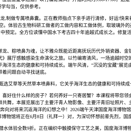
研学勾当，仅供参考。
,制做专属喷鼻囊。正在教师指点下亲手进行清修，好运!快来看看
粽不落空。体验古生物科研工做者的工做内容和工做体例，取玻璃外
票）中预定。全方位读懂中国水下考古四十年逾越式成长之。修复
祥龙、粽喷鼻为魂，让不雅众既能近距离抚玩历代外销瓷器、金银
代》展厅感触感染生命演化之旅。以竹编寄清风，一场逾越时空
乎海洋生态的健康和可持续成长。端午风清，“沉没的宝藏”展览
带着问题自动寻找谜底。
选艾草等天然草本喷鼻料，它关乎海洋生态的健康和可持续成
喜好住什么样的房子？若何养好一只寄居蟹？本课程将带您领会
群共舞，本展览展出了主要汗青人物影像、主要汗青旧址照片、主
步奔向对将来沉返海洋的幻想之中！2026​端午天津国度海洋博
博物馆将正在6月8日（礼拜一）对，为深切怀想前辈先烈，国度海
水体验全数9折。正在编织中触摸保守工艺之美，国度海洋博