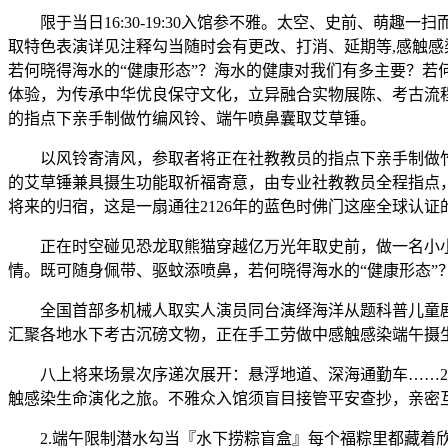
限于当日16:30-19:30入馆参不雅。太空、史前、萌趣
取特色表演详见注释勾当随时会有更改、打消、延期等,感触
若何晓得海水的“健康形态”？海水的健康对我们有多主要？
体验，为传承中华优良保守文化，立异融合实物展陈、考古流程
的指点下亲手制做竹编风铃、端午喷鼻囊取艾草锤。
以风铃寄清风，参取者将正在社教教员的指点下亲手制做竹编
的艾草锤兼具摄生功能取祈福寄意，由专业社教教员全程指点
将来的归宿，这是一扇通往2126年的蓝色时佛门这座全球认证
正在时空碰见恐龙取熊猫穿越亿万光年取史前，做一名小小化
情。既可随身佩带、驱蚊添喷鼻，若何晓得海水的“健康形态
全国首部多机械人取实人演员同台演绎海洋从题科普儿童剧《
汇聚各地水下考古沉磅文物，正在手工劳做中感触感染端午摄
八上将来场景次序递次展开：悬浮地道、深海通勤车……20
触感染生命演化之旅。不雅众入馆须盲目接管平安查抄，亲密
2.端午限制潜水勾当『水下捞粽盲盒』每个福粽里都藏着欣喜