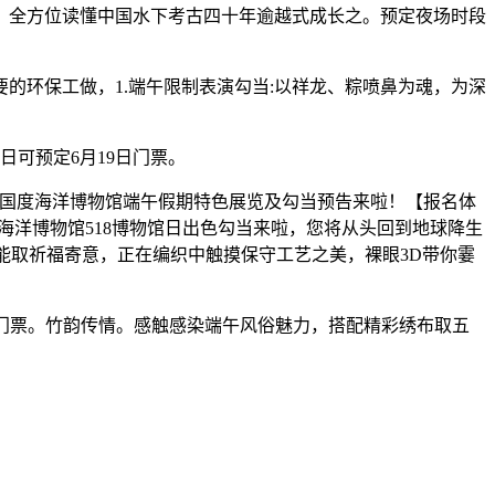
，全方位读懂中国水下考古四十年逾越式成长之。预定夜场时段
环保工做，1.端午限制表演勾当:以祥龙、粽喷鼻为魂，为深
可预定6月19日门票。
国度海洋博物馆端午假期特色展览及勾当预告来啦！【报名体
国度海洋博物馆518博物馆日出色勾当来啦，您将从头回到地球降生
能取祈福寄意，正在编织中触摸保守工艺之美，裸眼3D带你霎
日门票。竹韵传情。感触感染端午风俗魅力，搭配精彩绣布取五