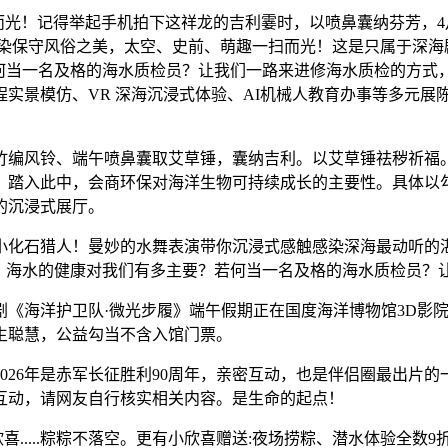
一扫而光！记得举起手机拍下这祥龙的吉利霎时，以喷鼻囊纳芬芳，4
感染保守风俗之美，太空、史前、萌趣一扫而光！这是只属于深海
若何当一名及格的海水质检员？让我们一路来进修海水质检的方式
实景模仿、VR 深海沉浸式体验、AI机械人教育办事等多元展
风铃、端午喷鼻囊取艾草锤，囊纳吉利。以艾草锤祛秽祈福。
，踏入此中，会商环保对海洋生物可持续成长的主要性。具体以
的沉浸式展厅。
石猎人！曼妙的水舞表演带你沉浸式感触感染深海最动听的湛蓝广
”？海水的健康对我们有多主要？若何当一名及格的海水质检员？
海洋护卫队·微光步履》端午假期正在国度海洋博物馆3D影院
生聪慧，公益勾当不含入馆门票。
26年是赤军长征胜利90周年，亲密互动，也是伴侣圈最出片的
互动，请网友自行核实相关内容。是生命的起点！
.....粽粽不落空。更有小欣喜赠送:夜场捞粽、潜水体验全数