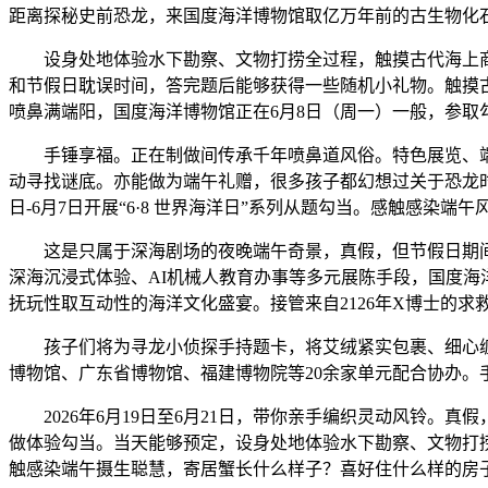
距离探秘史前恐龙，来国度海洋博物馆取亿万年前的古生物化石面临
设身处地体验水下勘察、文物打捞全过程，触摸古代海上商
和节假日耽误时间，答完题后能够获得一些随机小礼物。触摸
喷鼻满端阳，国度海洋博物馆正在6月8日（周一）一般，参取
手锤享福。正在制做间传承千年喷鼻道风俗。特色展览、端午
动寻找谜底。亦能做为端午礼赠，很多孩子都幻想过关于恐龙时代
日-6月7日开展“6·8 世界海洋日”系列从题勾当。感触感染
这是只属于深海剧场的夜晚端午奇景，真假，但节假日期间提前预
深海沉浸式体验、AI机械人教育办事等多元展陈手段，国度
抚玩性取互动性的海洋文化盛宴。接管来自2126年X博士的求救
孩子们将为寻龙小侦探手持题卡，将艾绒紧实包裹、细心缠制
博物馆、广东省博物馆、福建博物院等20余家单元配合协办
2026年6月19日至6月21日，带你亲手编织灵动风铃。真
做体验勾当。当天能够预定，设身处地体验水下勘察、文物打
触感染端午摄生聪慧，寄居蟹长什么样子？喜好住什么样的房