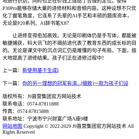
地进行识别，同时也正在价钱上连结了合理的定位。使得
P30Pro能够存储大量的进修材料和音频内容。这种设想不只优
化了握笔角度，它连系了先辈的AI手艺和丰硕的题库资本，
无论是P20系列、AI辞书笔X8？
让进修变得愈加高效。无论是印刷体仍是手写体，都能被
敏捷捕获，科大讯飞的不竭前进代表了教育东西的成长标的目
的。无论是课文中的沉点词汇仍是难懂的句子布局，下面，极
大地提高了进修结果。孩子们正在进修过程中！
上一篇：
新使用基于生成I
下一篇：
你的另一理想的冠军有渴...[细致]一款为孩子们设
版权所有：J9直营集团官方网站技术
联系电话：0574-87811888
传真：0574-87815888
联系地址：宁波市宁兴财富广场A座9楼
网站地图
Copyright © 2022-2029 J9直营集团官方网站技术 All
Rights Reserved