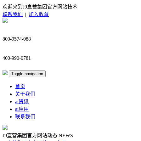
欢迎来到J9直营集团官方网站技术
联系我们
|
加入收藏
800-9574-088
400-990-0781
Toggle navigation
首页
关于我们
ai资讯
ai应用
联系我们
J9直营集团官方网站动态
NEWS