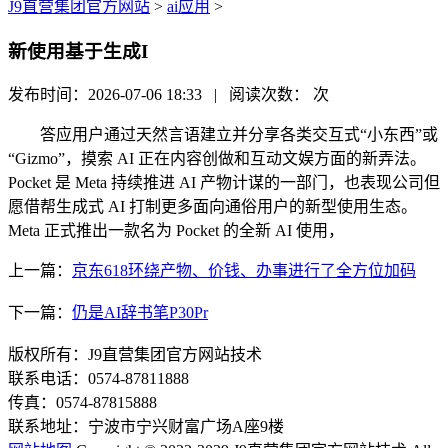
J9直营集团官方网站
>
ai应用
>
新使用基于生成I
发布时间：2026-07-06 18:33 | 阅读次数：
次
答应用户通过天然言语建立并分享各类交互式“小东西”或
“Gizmo”，摸索 AI 正在内容创做和互动文娱方面的新弄法。
Pocket 是 Meta 持续推进 AI 产物计谋的一部门，也表现公司但
愿借帮生成式 AI 打制更多面向通俗用户的新型使用生态。
Meta 正式推出一款名为 Pocket 的全新 AI 使用，
上一篇：
京东618环绕产物、价钱、办事进行了全方位加码
下一篇：
仍是AI辞书笔P30Pr
版权所有：J9直营集团官方网站技术
联系电话：0574-87811888
传真：0574-87815888
联系地址：宁波市宁兴财富广场A座9楼