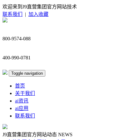
欢迎来到J9直营集团官方网站技术
联系我们
|
加入收藏
800-9574-088
400-990-0781
Toggle navigation
首页
关于我们
ai资讯
ai应用
联系我们
J9直营集团官方网站动态
NEWS