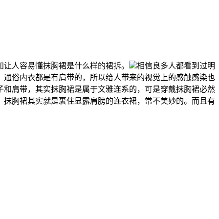
加让人容易懂抹胸裙是什么样的裙拆。
相信良多人都看到过明
，通俗内衣都是有肩带的，所以给人带来的视觉上的感触感染也
子和肩带，其实抹胸裙是属于文雅连系的，可是穿戴抹胸裙必然
？抹胸裙其实就是裹住显露肩膀的连衣裙，常不美妙的。而且有