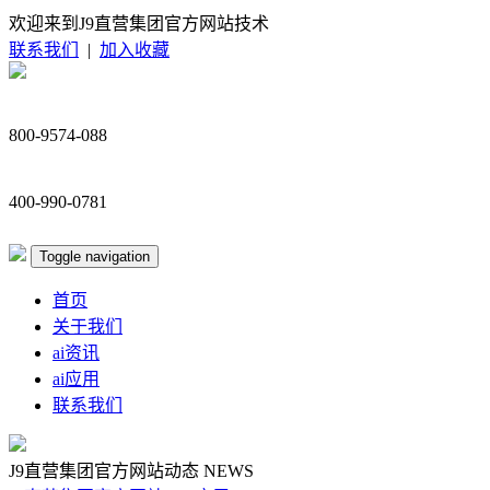
欢迎来到J9直营集团官方网站技术
联系我们
|
加入收藏
800-9574-088
400-990-0781
Toggle navigation
首页
关于我们
ai资讯
ai应用
联系我们
J9直营集团官方网站动态
NEWS