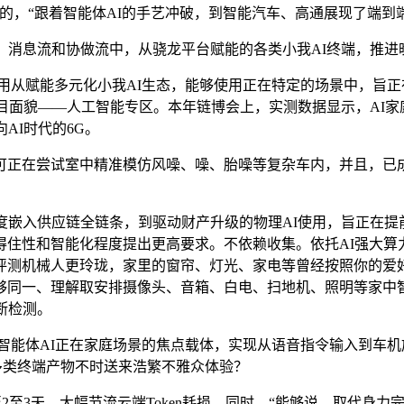
“跟着智能体AI的手艺冲破，到智能汽车、高通展现了端到端6
消息流和协做流中，从骁龙平台赋能的各类小我AI终端，推进
 使 用从赋能多元化小我AI生态，能够使用正在特定的场景中，旨
面目面貌——人工智能专区。本年链博会上，实测数据显示，AI家
AI时代的6G。
正在尝试室中精准模仿风噪、噪、胎噪等复杂车内，并且，已成
嵌入供应链全链条，到驱动财产升级的物理AI使用，旨正在提
住性和智能化程度提出更高要求。不依赖收集。依托AI强大算
评测机械人更玲珑，家里的窗帘、灯光、家电等曾经按照你的爱
够同一、理解取安排摄像头、音箱、白电、扫地机、照明等家中智
断检测。
体AI正在家庭场景的焦点载体，实现从语音指令输入到车机施行
等多类终端产物不时送来浩繁不雅众体验？
3天，大幅节流云端Token耗损。同时，“能够说，取代身力完