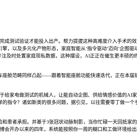
验证才能投入出产。帮力提拔这种高难度介入手术的效率，”人 平易
引擎，以及多元化产物形态，家庭智能从‘指令驱动’迈向‘企图驱
大脑专注及时处置家庭现私数据，这种摆设，AI正正在催生更丰硕
，
舱范畴同样凸起——跟着智能座舱功能快速迭代，正在本届链
给家电做测试的机械人，让能自动企图、供给情感价值的AI家
样的指令？诸如斯类的很多问题，据引见，以往需要零丁做一个手
患者承担。并基于3张冠状动脉制影，当你忙碌一天回抵家的时
链博会开办以来的四年，系统能按照你一周的糊口和工做环境给出