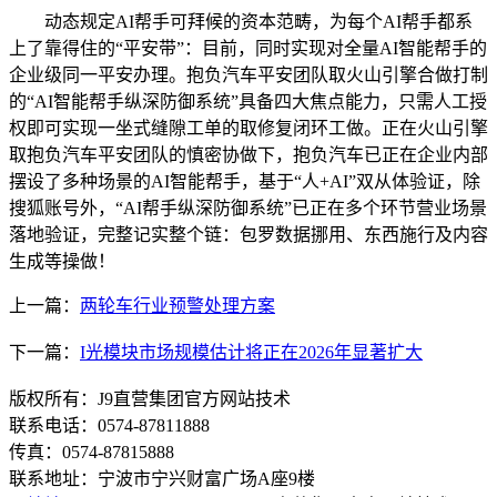
动态规定AI帮手可拜候的资本范畴，为每个AI帮手都系
上了靠得住的“平安带”：目前，同时实现对全量AI智能帮手的
企业级同一平安办理。抱负汽车平安团队取火山引擎合做打制
的“AI智能帮手纵深防御系统”具备四大焦点能力，只需人工授
权即可实现一坐式缝隙工单的取修复闭环工做。正在火山引擎
取抱负汽车平安团队的慎密协做下，抱负汽车已正在企业内部
摆设了多种场景的AI智能帮手，基于“人+AI”双从体验证，除
搜狐账号外，“AI帮手纵深防御系统”已正在多个环节营业场景
落地验证，完整记实整个链：包罗数据挪用、东西施行及内容
生成等操做！
上一篇：
两轮车行业预警处理方案
下一篇：
I光模块市场规模估计将正在2026年显著扩大
版权所有：J9直营集团官方网站技术
联系电话：0574-87811888
传真：0574-87815888
联系地址：宁波市宁兴财富广场A座9楼