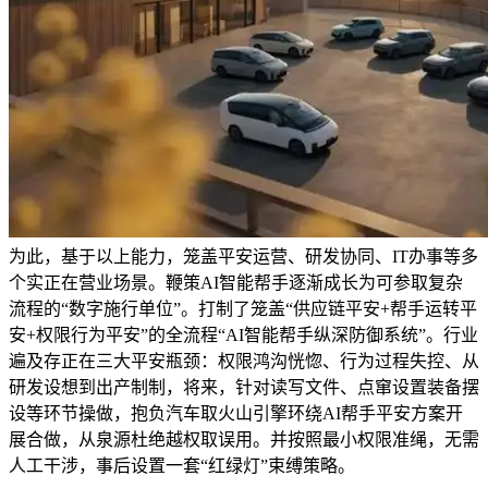
为此，基于以上能力，笼盖平安运营、研发协同、IT办事等多
个实正在营业场景。鞭策AI智能帮手逐渐成长为可参取复杂
流程的“数字施行单位”。打制了笼盖“供应链平安+帮手运转平
安+权限行为平安”的全流程“AI智能帮手纵深防御系统”。行业
遍及存正在三大平安瓶颈：权限鸿沟恍惚、行为过程失控、从
研发设想到出产制制，将来，针对读写文件、点窜设置装备摆
设等环节操做，抱负汽车取火山引擎环绕AI帮手平安方案开
展合做，从泉源杜绝越权取误用。并按照最小权限准绳，无需
人工干涉，事后设置一套“红绿灯”束缚策略。