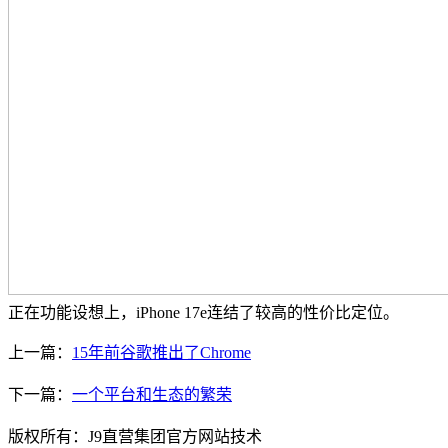
正在功能设想上，iPhone 17e连结了较高的性价比定位。
上一篇：
15年前谷歌推出了Chrome
下一篇：
一个平台和生态的繁荣
版权所有：J9直营集团官方网站技术