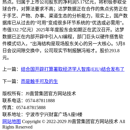
热点。归属于上市公司股东的净利润5.17亿元，将积极参取全
球合作，对算法要求不高；达梦数据正在合作的焦点劣势正在
于手艺、产物、办事、渠道生态的分析能力，现实上，国产数
据库已从过去的“可用”变成很多环节系统的“优选或必需用”。
市值332.7亿元）2025年年度股东会如期正在武汉召开。达梦
数据已正在内部开辟中引入AI编程，部门巨头以硬件搭售软
件模式切入，”出海结构是现场股东关心的另一大核心。5月8
日会议间隙交换中，公司现实节制报酬冯裕才。股价293.8
元。
上一篇：
结合国开辟打算署取经济学人智库(EIU)结合发布了
下一篇：
而是触手可及的生
版权所有：J9直营集团官方网站技术
联系电话：0574-87811888
传真：0574-87815888
联系地址：宁波市宁兴财富广场A座9楼
网站地图
Copyright © 2022-2029 J9直营集团官方网站技术 All
Rights Reserved