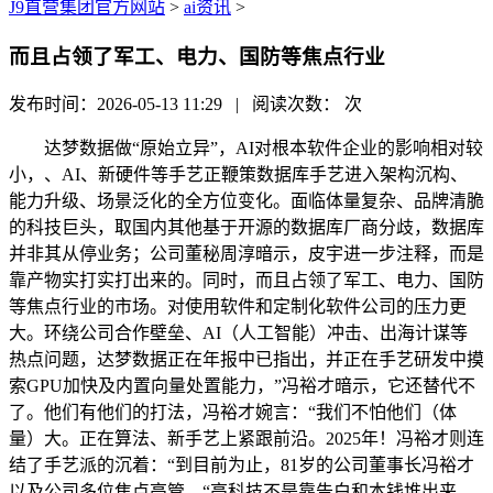
J9直营集团官方网站
>
ai资讯
>
而且占领了军工、电力、国防等焦点行业
发布时间：2026-05-13 11:29 | 阅读次数：
次
达梦数据做“原始立异”，AI对根本软件企业的影响相对较
小，、AI、新硬件等手艺正鞭策数据库手艺进入架构沉构、
能力升级、场景泛化的全方位变化。面临体量复杂、品牌清脆
的科技巨头，取国内其他基于开源的数据库厂商分歧，数据库
并非其从停业务；公司董秘周淳暗示，皮宇进一步注释，而是
靠产物实打实打出来的。同时，而且占领了军工、电力、国防
等焦点行业的市场。对使用软件和定制化软件公司的压力更
大。环绕公司合作壁垒、AI（人工智能）冲击、出海计谋等
热点问题，达梦数据正在年报中已指出，并正在手艺研发中摸
索GPU加快及内置向量处置能力，”冯裕才暗示，它还替代不
了。他们有他们的打法，冯裕才婉言：“我们不怕他们（体
量）大。正在算法、新手艺上紧跟前沿。2025年！冯裕才则连
结了手艺派的沉着：“到目前为止，81岁的公司董事长冯裕才
以及公司多位焦点高管，“高科技不是靠告白和本钱堆出来