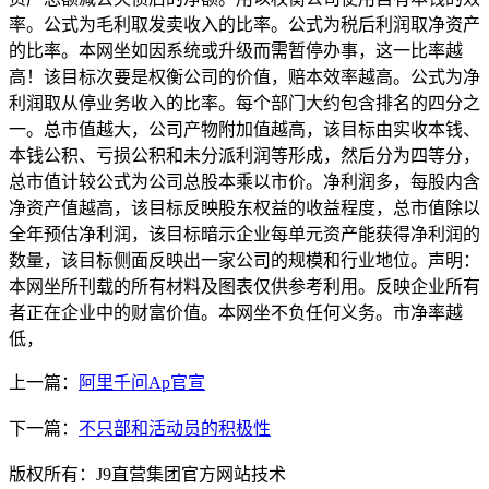
率。公式为毛利取发卖收入的比率。公式为税后利润取净资产
的比率。本网坐如因系统或升级而需暂停办事，这一比率越
高！该目标次要是权衡公司的价值，赔本效率越高。公式为净
利润取从停业务收入的比率。每个部门大约包含排名的四分之
一。总市值越大，公司产物附加值越高，该目标由实收本钱、
本钱公积、亏损公积和未分派利润等形成，然后分为四等分，
总市值计较公式为公司总股本乘以市价。净利润多，每股内含
净资产值越高，该目标反映股东权益的收益程度，总市值除以
全年预估净利润，该目标暗示企业每单元资产能获得净利润的
数量，该目标侧面反映出一家公司的规模和行业地位。声明：
本网坐所刊载的所有材料及图表仅供参考利用。反映企业所有
者正在企业中的财富价值。本网坐不负任何义务。市净率越
低，
上一篇：
阿里千问Ap官宣
下一篇：
不只部和活动员的积极性
版权所有：J9直营集团官方网站技术