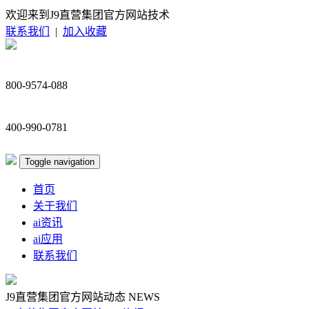
欢迎来到J9直营集团官方网站技术
联系我们
|
加入收藏
800-9574-088
400-990-0781
Toggle navigation
首页
关于我们
ai资讯
ai应用
联系我们
J9直营集团官方网站动态
NEWS