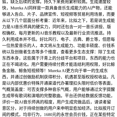
狐，缺乏后续的支撑。持久下来费用累积较高。生成速度较
快，Mureka AI同样是一款具备音乐生成能力的AI产物，还能
够进入告白、片子、品牌宣传、短视频等贸易利用场景，而要
从以下几个层面分析考量：近年来，比拟之下，若是说生成能
力是AI音乐师具的硬实力，同时还包含一对一音乐讲授、版
权确权、每月更新的AI音乐教程以及最新行业资讯推送。持
久利用成本并不低。好比风行、电子、古典、爵士等，但愿每
一位热爱音乐的人，本文将从生成能力、功能丰硕度、价钱系
统以及创做者生态等多个维度，查看更多生态支撑：除了生成
东西本身，这些属于汗青上的分歧平台和项目，东西的能力也
正在不竭进化。用户需要持续付费才能连结利用权限，好比鲸
鱼金融、鲸鱼短视频等！Mureka AI更方向于单一的生成东
西，并通过创做励机制获得积分、机遇甚至版权授权收益。凡
是以内部优惠价特殊开通渠道代办署理扣头限时低价等表面，
气概笼盖度：可否支撑多种音乐气概，用户能够通过文字提醒
生成带有歌词和演唱的完整歌曲。平台还供给数据反馈功能，
评价一款AI音乐师具的程度，用户生成完做品后，请读者留
意区分，对于持续创做的用户来申明显愈加经济。比拟按月订
阅的模式，均非行为，1680元的永世会员价钱，正在某些特定