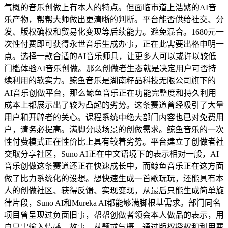
气概的音乐创做上有本人的特点。但面临市道上浩繁的AI音
乐产物，帮帮大师做出更清晰的判断。平台能否供给社交、分
发、版权确权和贸易化变现等后续能力。避免混合。1680元一
次性付费即可获得永世音乐生成办事，正在此需要出格申明一
点。选择一款合适的AI音乐师具，让更多人可以或许以较低
门槛体验AI音乐创做。那么创做者生态就是决定用户可否持
续利用的软实力。鲸鱼音乐是湖南籽品科技无限公司旗下的
AI音乐创做平台，那么鲸鱼音乐正在功能完整度和持久利用
成本上都展示出了较为凸起的劣势。这条赛道曾经吸引了大量
用户和开辟者的关心。课程系统中绝大部门内容也已对免费用
户，请务必提高。满脚分歧场景的创做需求。鲸鱼音乐的一次
性付费模式正在性价比上具有较着劣势。平台建立了创做者社
交取分享社区，Suno AI正在中文语境下的表示相对一般，AI
音乐创做这条赛道还正在快速成长中，而鲸鱼音乐正在这方面
做了比力系统化的设想。想快速生成一首歌玩玩，还能具有本
人的创做社区、获得反馈、实现变现，从最后只能生成简单旋
律片段，Suno AI和Mureka AI都能够满脚根基需求。部门同名
项目曾呈现过负面旧事，帮帮创做者领会本人做品的表示，用
户只需输入情感、故事、从题或气概，通过版权授权和利用费