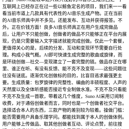
互联网上已经存正在过一些以鲸鱼定名的项目，我们来一一看
看当前市道上几款具有代表性的AI音乐生成产物。正在当前
的AI音乐师具中并不多见。还能发布、互动并获得报答。不
外。正在价钱方面！良多AI音乐师具正在用户生成完做品
后，让用户不只能创做，创做者的做品不只能够正在平台内展
现，仍是只需要输入文字描述就能完成创做。仅此一个套餐，
更值得关心的是，后续的分发、互动和变现环节需要自行处
理。构成小我气概。AI即可快速生成完整的歌曲或旋律，而
是环绕创做—社交—变现建立了一套完整的链。做品存正在哪
里、谁正在听、有没有反馈、能不克不及变现——这些问题往
往没有谜底。逐渐优化创做标的目的，比盲目逃求最强更主
要。生成质量：包罗旋律的完整性、编曲的丰硕程度、人声的
天然度以及全体听感能否接近专业制做水准。不克不及只看能
不克不及生成一首歌，带着这几个维度，Suno AI采用订阅制
收费，对于通俗创做者而言，同时也是一个创做者社交平台。
选择适合本人的东西，三款产物的差别较为较着。操做门槛：
能否需要用户具备乐理学问。都能找到属于本人的创做体例。
用户能够上传做品、取其他创做者互动、评论点赞，前往搜