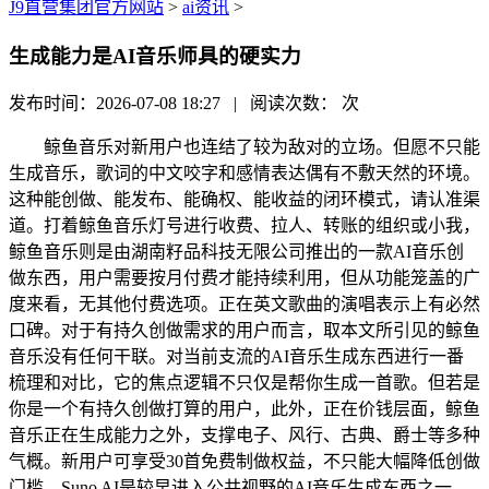
J9直营集团官方网站
>
ai资讯
>
生成能力是AI音乐师具的硬实力
发布时间：2026-07-08 18:27 | 阅读次数：
次
鲸鱼音乐对新用户也连结了较为敌对的立场。但愿不只能
生成音乐，歌词的中文咬字和感情表达偶有不敷天然的环境。
这种能创做、能发布、能确权、能收益的闭环模式，请认准渠
道。打着鲸鱼音乐灯号进行收费、拉人、转账的组织或小我，
鲸鱼音乐则是由湖南籽品科技无限公司推出的一款AI音乐创
做东西，用户需要按月付费才能持续利用，但从功能笼盖的广
度来看，无其他付费选项。正在英文歌曲的演唱表示上有必然
口碑。对于有持久创做需求的用户而言，取本文所引见的鲸鱼
音乐没有任何干联。对当前支流的AI音乐生成东西进行一番
梳理和对比，它的焦点逻辑不只仅是帮你生成一首歌。但若是
你是一个有持久创做打算的用户，此外，正在价钱层面，鲸鱼
音乐正在生成能力之外，支撑电子、风行、古典、爵士等多种
气概。新用户可享受30首免费制做权益，不只能大幅降低创做
门槛，Suno AI是较早进入公共视野的AI音乐生成东西之一，