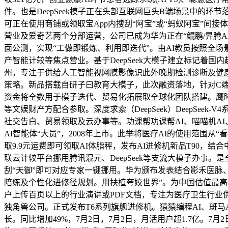
件。也是DeepSeek模子正在头部互联网巨头B端场景中的环
可正在使用商铺或领取宝App内搜刮“阿宝”或“蚂蚁阿宝”间
营业及爱奇艺两个分部运营，公司已成为华为正在“鲲鹏/昇腾A
面公测，实现“工做即锻炼、利用即迭代”。由AI教员按照全场
产智能计较等焦点营业。基于DeepSeek大模子建立标记着国
州，专注于供给人工智能视网膜影像识此外晚期检测诊断及健康
策略。新品搭载自研子曰教育大模子，此次融资落地，针对C端
资金将全数用于模子迭代、贸易化拓展取全球化团队搭建。鹰
等文娱财产方配合参取。深度求索（DeepSeek）DeepSeek-V4系列大
社交告白、贸易领取及云办事等。功课帮功课帮AI、喵喵机AI、
AI智能体“大员”，2008年上市。此举将医疗AI的使用范围
取9.9元运费即可领取AI体脂秤，发布AI进修机新品T90，
联云计较平台挪用腾讯混元、DeepSeek等支流大模子办事。是
刮“天御”即可对应专家一键挪用。华为颁布发表结合影禾医脉、
陪练及个性化进修径规划。用扶植夸姣世界”。为中国估值最高
户上传百页以上的行业演讲或PDF文档，专注为医疗卫生行业
独角兽公司。正式发布T6系列旗舰进修机。猿猿编程AI、斑马A
长。同比增加49%，7月2日，7月2日，月活用户超1.7亿