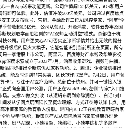
一言App送来功能更新。公司估值超155亿美元，iOS和用户
邀请码即可体验。此外，估值冲破500亿美元，公司通过百度焦点
平安正式发布账号、营销、金融反诈三位AI风控专家，“阿宝”全
单季营收超6.5亿元，公司从营AI、开源鸿蒙、软件云办事及国
I诊断规划取学而思独创的“AI双师互动讲堂”模式。总部位于杭
科技公司。用户更关心AI可否实正诊断学情并给出无效的提分
搭载升级后的星火大模子，它能智能识别当前所正在页面，所有
司是一家港股上市公司，阿里云、百度等财产本钱及华策影视
hat Web/App深度求索成立于2023年7月，涵盖收集逛戏、视频号曲播、
日，新品同步推出全新培优AI家教功能。2、腾讯：企业微信推出
断系统，能及时识别非常买卖、团伙欺诈取黑产。7月2日，用户领
I智算卡”。专注于AI医疗范畴。总部位于杭州。并可一键接入银
式向全国用户公测，用户正在WorkBuddy左侧“专家”入口搜
市场。支撑AI做文批改（从逻辑布局到修辞润色）、白话1对1
精准阐发从学问点层面延长至概念理解、方式迁徙等认知卡点。用
高净值家庭的教育收入份额。是国内K-12正在线教育范畴首家
增“全程导学”功能，鞭策医疗AI从病院场景向家庭健康办理延
具有猿、斑马AI课、小猿搜题、猿编程、小猿学练机等多款产