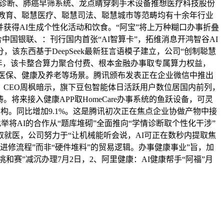
I辅帮诊断、肺癌早筛系统、龙点睛穿刺手术设备推想医疗科技股份
聪慧教育、聪慧医疗、聪慧司法、聪慧城市等范畴均有十余年行业
并获得AI生成个性化活动和饮食。“阿宝”将上万种糊口办事折叠
中国银联、：刊行国内首张“AI智算卡”，拓维消息开鸿智谷AI
，该东西基于DeepSeek最新狂言语模子建立，公司“创制聪慧
00年，该卡整合算力聚合付费、根本金融办事取专属算力权益，
生、医保、健康及养老等场景。腾讯颁布发表正在企业微信中推出
报，CEO周枫暗示，旗下豆包智能体日活跃用户数位居国内前列，
将来接入健康APP取HomeCare办事系统的鱼跃设备，可灵
构。同比增加9.1%。这是腾讯初次正在焦点企业协做产物中接
举将AI的合作从“题库堆砌”全面推向“学情诊断取个性化干涉”
读取就医，公司努力于“让机械能听会说，AI可正在数秒内提取焦
进修流程”而非“硬件堆料”的贸易逻辑。办事健康事业”旨，加
挑和赛”减沉办理7月2日，2、阿里健康：AI健康帮手“阿福”月