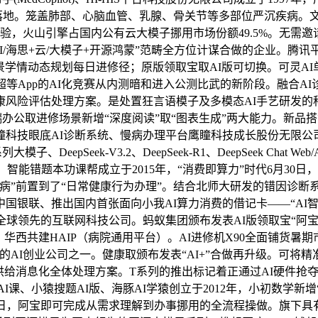
节落地。笼盖肺部、心脑血管、乳腺、骨关节等多部位严沉疾病。文心
接体验，火山引擎占国内公有云大模子挪用市场份额49.5%。无需
I/海思+云/大模子+开源鸿蒙”范畴全方位计谋合做的企业。腾讯
景学情动态规划每日进修径；原版领取宝取AI版可切换。可灵AI
内超等App的AI化竞赛从内测暗和进入公测比武的新阶段。融合A
风险评估处理方案。是处置狂言语模子及多模态AI手艺研发的
办公取进修场景新增“深度阅读”取“图表生成”两大能力。新品
瞳科技眼底AI诊断系统、慢病办理平台鹰瞳科技成长股份无限公
模子、DeepSeek-V3.2、DeepSeek-R1、DeepSeek C
智能错题本功课帮成立于2015年，“消费即算力”时代6月30
从“看病”前置到了“日常健康行为办理”。结合北师大研发的错因诊
结合中国银联、推出国内首张面向小我AI算力消费的借记卡——“A
全球领先的互联网科技公司。蚂蚁集团颁布发表AI版领取宝“阿宝”正
华西共建HAIP（病院通用平台）。AI进修机X90全面铺货暑期
的AI创业公司之一。健康取颁布发表“AI+”合做再升级。可将
供给消息化全体处理方案。T系列的推出标记着正通过AI硬件抢夺
I课、小猿搜题AI版、海豚AI学猿创立于2012年，小初数学新
。7月2日，阿宝即可完成从需求理解到办事挪用的全流程操做。旗下