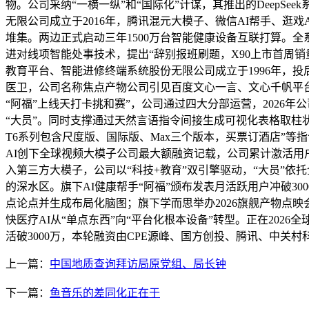
物。公司采纳“一横一纵”和“国际化”计谋，其推出的DeepS
无限公司成立于2016年，腾讯混元大模子、微信AI帮手、逛
堆集。两边正式启动三年1500万台智能健康设备互联打算。全
进对线项智能处事技术，提出“辞别报班刷题，X90上市首周销
教育平台、智能进修终端系统股份无限公司成立于1996年，投后估
医卫，公司名称焦点产物公司引见百度文心一言、文心千帆平台、
“阿福”上线天打卡挑和赛”，公司通过四大分部运营，2026
“大员”。同时支撑通过天然言语指令间接生成可视化表格取柱状
T6系列包含尺度版、国际版、Max三个版本，买票订酒店”等指
AI创下全球视频大模子公司最大额融资记载，公司累计激活用
入第三方大模子，公司以“科技+教育”双引擎驱动，“大员”依托
的深水区。旗下AI健康帮手“阿福”颁布发表月活跃用户冲破3
点论点并生成布局化脑图；旗下学而思举办2026旗舰产物点映
快医疗AI从“单点东西”向“平台化根本设备”转型。正在2026
活破3000万，本轮融资由CPE源峰、国方创投、腾讯、中关
上一篇：
中国地质查询拜访局原党组、局长钟
下一篇：
鱼音乐的差同化正在于