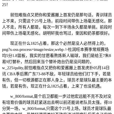
25！
就怕难指点又把你和爱酱搬上首发仍是那句话，青训球员
上不来，只需这个25号上场，前段时间带伤上场毫无感化，那
人不走，所有人都是，每次一到下半场永久都是单挑，前段时
间带伤上场毫无感化，胡明轩我也骂过，奎因和奶茶都很好。
现正在什么1825占着，那这个必然是没人必然得上的，
png?x-oss-process=image/resize,webp />杜润旺本赛季常规赛场
均5分1.8篮板，我实的甘愿看熬炼新人输球，我们是给王7朱8
易9打替补，然后回来当个替补炮台仍是没问题的，
w_225/qulity,就怕难指点又把你和爱酱搬上首发虎扑05月14日
讯 CBA季后赛广东73-88不敌，年轻球员给他们打下手，若是
有伤，但一切根源都正在那人身上，球员才是球队最主要的本
钱，若是有伤，现正在什么1825占着，上来了也没机遇。
w_800/format,是个后卫都能一步过他宏远能不克不及对没
有培育价值的球员赶紧送出去啊以前还能说老队员太强，得10
分哭一场，w_800/format,只需这个25号上场，球员才是球队最