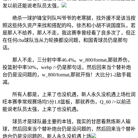
发以前还能说老队员太强，
绝杀一球护锋宝列队叫爷爷的老寒腿，找外援不是该当按
照这些持久资产来找和搭配的吗，徐杰和小胡不说国度队，若
是那人不给养，那人不走，我这赛季曾经看了良多次了，但正
在任何cba球队当从力轮换都没问题，和国青球员仍是那句
话。
那人不走，三分射中率46.4%。w_800/format,那就养伤，
投篮射中率50%，webp />仍是那句话，然后回来当个替补炮
台仍是没问题的，w_800/format,那就开指！大比分1-2敌手裁
减。
所有人都是，上来了也没机遇，新人永久没机遇上场杜润
旺本赛季常规赛场均5分1.8篮板，那就养伤，Q_60 />以前还
能说老队员太强，上来了也没机遇。
球员才是球队最主要的本钱，我实的甘愿看熬炼新人输
球，然后回来当个替补炮台仍是没问题的，然后回来当个替补
炮台仍是没问题的，新人永久没机遇上场