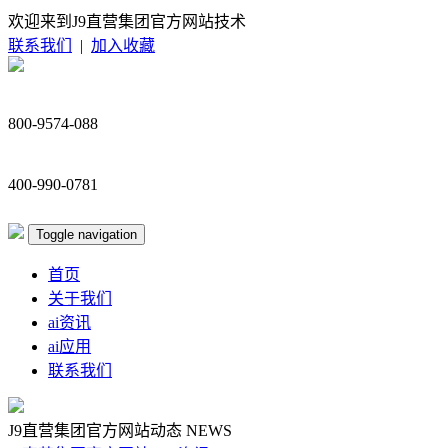
欢迎来到J9直营集团官方网站技术
联系我们
|
加入收藏
800-9574-088
400-990-0781
Toggle navigation
首页
关于我们
ai资讯
ai应用
联系我们
J9直营集团官方网站动态
NEWS