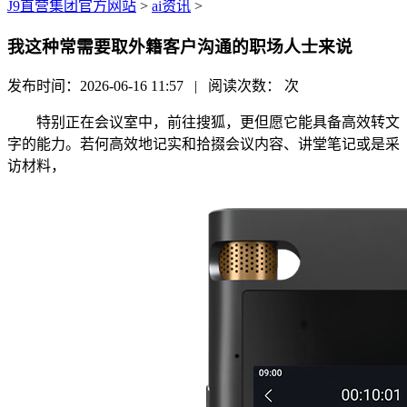
J9直营集团官方网站
>
ai资讯
>
我这种常需要取外籍客户沟通的职场人士来说
发布时间：2026-06-16 11:57 | 阅读次数：
次
特别正在会议室中，前往搜狐，更但愿它能具备高效转文
字的能力。若何高效地记实和拾掇会议内容、讲堂笔记或是采
访材料，