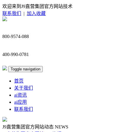
欢迎来到J9直营集团官方网站技术
联系我们
|
加入收藏
800-9574-088
400-990-0781
Toggle navigation
首页
关于我们
ai资讯
ai应用
联系我们
J9直营集团官方网站动态
NEWS