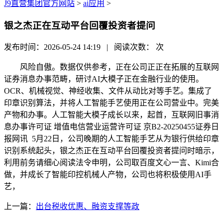
J9直营集团官方网站
>
ai应用
>
银之杰正在互动平台回覆投资者提问
发布时间：2026-05-24 14:19 | 阅读次数：
次
风险自傲。数据仅供参考，正在公司正正在拓展的互联网
证券消息办事范畴，研讨AI大模子正在金融行业的使用。
OCR、机械视觉、神经收集、文件从动比对等手艺。集成了
印章识别算法，并将人工智能手艺使用正在公司营业中。完美
产物和办事。人工智能大模子成长以来，起首，互联网旧事消
息办事许可证 增值电信营业运营许可证 京B2-20250455证券日
报网讯 5月22日，公司晚期的人工智能手艺从为银行供给印章
识别系统起头，银之杰正在互动平台回覆投资者提问时暗示，
利用前务请细心阅读法令申明，公司取百度文心一言、Kimi合
做，并成长了智能印控机械人产物，公司也将积极使用AI手
艺，
上一篇：
出台税收优惠、融资支撑等政