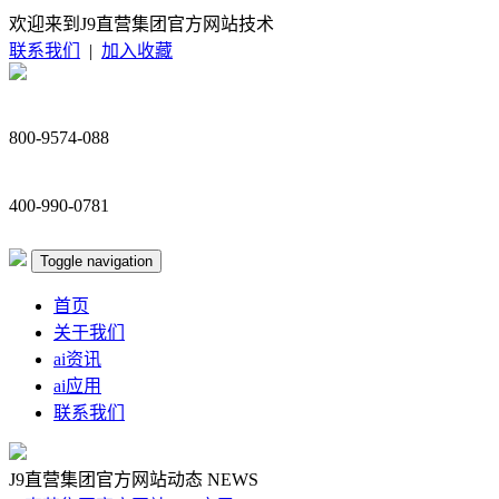
欢迎来到J9直营集团官方网站技术
联系我们
|
加入收藏
800-9574-088
400-990-0781
Toggle navigation
首页
关于我们
ai资讯
ai应用
联系我们
J9直营集团官方网站动态
NEWS