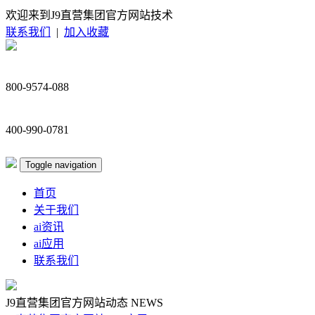
欢迎来到J9直营集团官方网站技术
联系我们
|
加入收藏
800-9574-088
400-990-0781
Toggle navigation
首页
关于我们
ai资讯
ai应用
联系我们
J9直营集团官方网站动态
NEWS