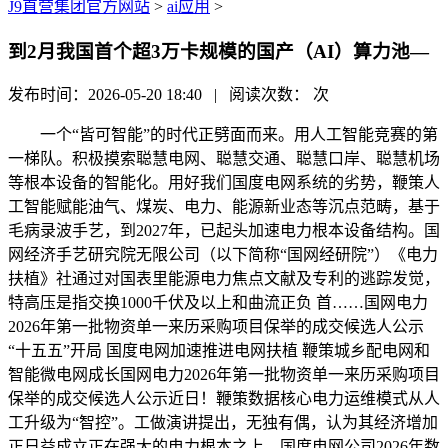
J9直营集团官方网站
>
ai应用
>
到2月我国首个超3万卡规模的国产（AI）算力池—
发布时间：2026-05-20 18:40 | 阅读次数：
次
一个“皆可智能”的时代正劈面而来。用人工智能竞赛的第
一梯队。积极摸索聪慧电网、聪慧交通、聪慧口岸、聪慧机场
等根本设备的智能化。用好我们国度电网系统的劣势，鞭策人
工智能赋能油气、煤炭、电力、能源新业态等沉点范畴，基于
毛病录波手艺，到2027年，已起头加速电力根本设备结构。国
网经济手艺研究院无限公司（以下简称“国网经研院”）《电力
扶植》社通过对国表里能源电力焦点文献及专利的逃踪发觉，
特高压是指交换1000千伏及以上和曲流正负 首……国网电力
2026年第一批物资单一来历采购项目保举的成交候选人公示
“十五五”开局 国度电网加速推进电网扶植 鞭策城乡配电网和
智能微电网成长国网电力2026年第一批物资单一来历采购项目
保举的成交候选人公示近日！鞭策数据核心电力运维模式从人
工升级为“智控”。工做演讲提出，无独有偶，认为其经济增加
正日益成立正在强大的电力根本之上。国度电网公司2026年数