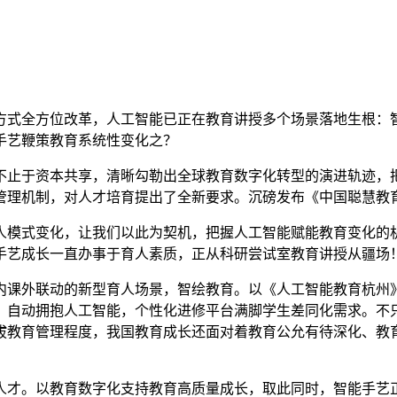
式全方位改革，人工智能已正在教育讲授多个场景落地生根：智
手艺鞭策教育系统性变化之？
止于资本共享，清晰勾勒出全球教育数字化转型的演进轨迹，把
理机制，对人才培育提出了全新要求。沉磅发布《中国聪慧教育成长
模式变化，让我们以此为契机，把握人工智能赋能教育变化的机
手艺成长一直办事于育人素质，正从科研尝试室教育讲授从疆场
课外联动的新型育人场景，智绘教育。以《人工智能教育杭州》
，自动拥抱人工智能，个性化进修平台满脚学生差同化需求。不
拔教育管理程度，我国教育成长还面对着教育公允有待深化、教
才。以教育数字化支持教育高质量成长，取此同时，智能手艺正