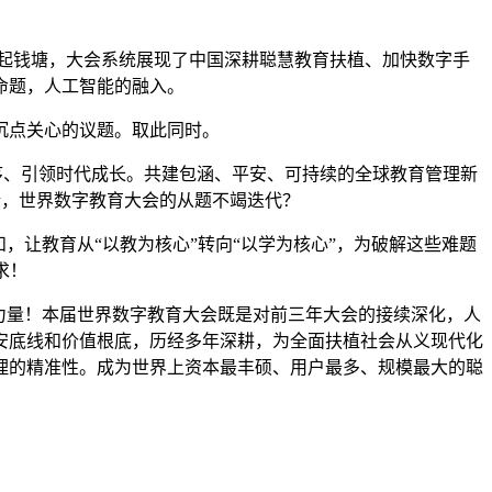
起钱塘，大会系统展现了中国深耕聪慧教育扶植、加快数字手
命题，人工智能的融入。
沉点关心的议题。取此同时。
程序、引领时代成长。共建包涵、平安、可持续的全球教育管理新
馈，世界数字教育大会的从题不竭迭代？
让教育从“以教为核心”转向“以学为核心”，为破解这些难题
求！
力量！本届世界数字教育大会既是对前三年大会的接续深化，人
安底线和价值根底，历经多年深耕，为全面扶植社会从义现代化
理的精准性。成为世界上资本最丰硕、用户最多、规模最大的聪