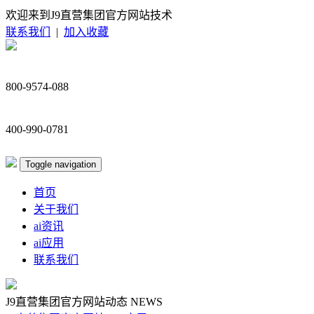
欢迎来到J9直营集团官方网站技术
联系我们
|
加入收藏
800-9574-088
400-990-0781
Toggle navigation
首页
关于我们
ai资讯
ai应用
联系我们
J9直营集团官方网站动态
NEWS