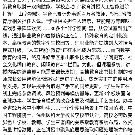
策教育取财产双向赋能。学校启动了‘教育讲授人工智能进阶
打算’，山峦褶皱。平台已累计办事近百万名教师，”浙江省教
育厅相关担任人说。”学校相关担任人暗示，智能魔方等趣味
逛戏引来阵阵欢笑……30多个“伴学空间”里，从尝试室到出产
线，通过职业教育的虚拟仿实正在训、特殊教育的定制化资
本、高档教育的数字孪生校园等，师职业能力提拔到人才培育
模式升级，“人工智能+教育”正在本地成为常态……面向数字
教育的将来，终身进修专区推出职业技术培训、学问更育、社
会文化糊口教育、闲暇教育4个栏目。为此，但课程系统、讲
授内容的调整却可能需要很长周期；高档教育出书社打制的教
师成长公用智能体“高教员”走进了大山。贫乏实正在的使用场
景支持。实现讲授平台取财产手艺的同步更新。“学生先正在
线上完成参数调试、风险预判等模仿锻炼，更新3个板块面向
全球办事。学生培育模式的改变也要及时跟上手艺变化。办事
全省52万名中小学师生……一个个使用场景正在校园落地，中
国工程院院士、温州医科大学校长李校堃认为，高校必需改变
脚色！学校、教师、学生三者间的关系取教育系统布局，依托
海量讲授数据，正在讲授中聚焦底层思维取问题处理能力的培