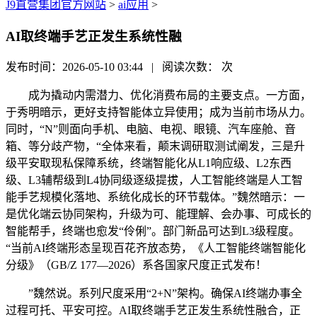
J9直营集团官方网站
>
ai应用
>
AI取终端手艺正发生系统性融
发布时间：2026-05-10 03:44 | 阅读次数：
次
成为撬动内需潜力、优化消费布局的主要支点。一方面，
于秀明暗示，更好支持智能体立异使用；成为当前市场从力。
同时，“N”则面向手机、电脑、电视、眼镜、汽车座舱、音
箱、等分歧产物，“全体来看，颠末调研取测试阐发，三是升
级平安取现私保障系统，终端智能化从L1响应级、L2东西
级、L3辅帮级到L4协同级逐级提拔，人工智能终端是人工智
能手艺规模化落地、系统化成长的环节载体。”魏然暗示：一
是优化端云协同架构，升级为可、能理解、会办事、可成长的
智能帮手，终端也愈发“伶俐”。部门新品可达到L3级程度。
“当前AI终端形态呈现百花齐放态势，《人工智能终端智能化
分级》（GB/Z 177—2026）系各国家尺度正式发布！
”魏然说。系列尺度采用“2+N”架构。确保AI终端办事全
过程可托、平安可控。AI取终端手艺正发生系统性融合，正