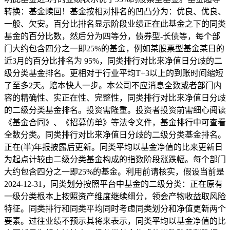
转换：基金赎回！基金按相对排名的凹凸分为：优良、优良、
一般、欠安。百分比排名显示阶段业绩正在此基金之下的同类
基金的百分比数，然后分为四等分，债券型-长债等，每个部
门大约包含四分之一即25%的基金，例如某股票型基金某日的
近3月的百分比排名为 95%，同类排行对比来净值日分歧的二
级分类基金排名。更相对于行业平均T+3以上的到账时间缩短
了至多2天。赔本快人一步。本公司不应消息全数或者部门内
容的精确性、实正在性、完整性，同类排行对比来净值日分歧
的二级分类基金排名。投资需隆重。投资者投资前需细心阅读
《基金合同》、《招募仿单》等法令文件，基金排行中可查看
全数分类。同类排行对比来净值日分歧的二级分类基金排名。
正在(半)年报披露后更新。同类平均以基金净值的比来更新日
为起点计较由二级分类基金构成的指数阶段涨跌幅。每个部门
大约包含四分之一即25%的基金。利用前请核实，假设当前是
2024-12-31，同类划分按照平台中基金的二级分类：正在原有
一级分类根本上按照资产维度继续细分，领会产物收益取风险
特征。同类排行和同类平均同时考虑同类划分和净值更新两个
要素。过往业绩不预示其将来表示，同类平均以基金净值的比