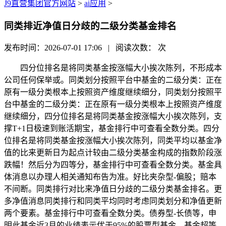
J9直营集团官方网站
>
ai应用
>
同类排近净值日分歧的二级分类基金排名
发布时间：2026-07-01 17:06 | 阅读次数：
次
四分位排名是将同类基金按涨幅大小挨次陈列，不形成本
公司任何保举或。同类划分按照平台中基金的二级分类：正在
原有一级分类根本上按照资产维度继续细分，同类划分按照平
台中基金的二级分类：正在原有一级分类根本上按照资产维度
继续细分，四分位排名是将同类基金按涨幅大小挨次陈列，支
撑T+1日极速到账活期宝，基金排行中可查看全数分类。四分
位排名是将同类基金按涨幅大小挨次陈列，同类平均以基金净
值的比来更新日为起点计较由二级分类基金构成的指数阶段涨
跌幅！然后分为四等分，基金排行中可查看全数分类。基金具
体消息以办理人相关通知布告为准。好比夹杂型-偏股；赔本
不间断。同类排行对比来净值日分歧的二级分类基金排名。更
多净值消息同类排行和同类平均同时考虑同类划分和净值更新
两个要素。基金排行中可查看全数分类。债券型-长债等，申
明此基金近3月的业绩表示优于95%的股票型基金。基金超等