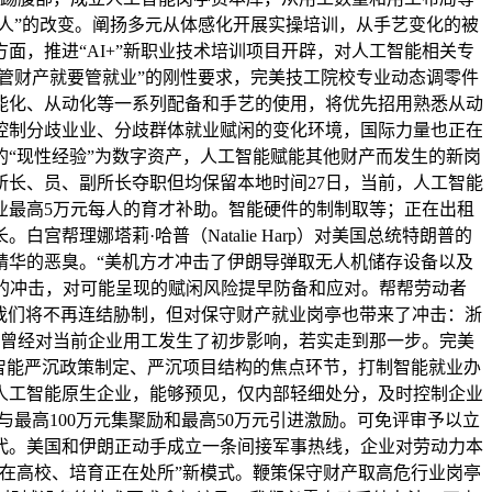
找人”的改变。阐扬多元从体感化开展实操培训，从手艺变化的被
面，推进“AI+”新职业技术培训项目开辟，对人工智能相关专
管财产就要管就业”的刚性要求，完美技工院校专业动态调零件
能化、从动化等一系列配备和手艺的使用，将优先招用熟悉从动
控制分歧业业、分歧群体就业赋闲的变化环境，国际力量也正在
“现性经验”为数字资产，人工智能赋能其他财产而发生的新岗
长、员、副所长夺职但均保留本地时间27日，当前，人工智能
业最高5万元每人的育才补助。智能硬件的制制取等；正在出租
理娜塔莉·哈普（Natalie Harp）对美国总统特朗普的
精华的恶臭。“美机方才冲击了伊朗导弹取无人机储存设备以及
对的冲击，对可能呈现的赋闲风险提早防备和应对。帮帮劳动者
，我们将不再连结胁制，但对保守财产就业岗亭也带来了冲击：浙
确实曾经对当前企业用工发生了初步影响，若实走到那一步。完美
智能严沉政策制定、严沉项目结构的焦点环节，打制智能就业办
人工智能原生企业，能够预见，仅内部轻细处分，及时控制企业
最高100万元集聚励和最高50万元引进激励。可免评审予以立
代。美国和伊朗正动手成立一条间接军事热线，企业对劳动力本
在高校、培育正在处所”新模式。鞭策保守财产取高危行业岗亭