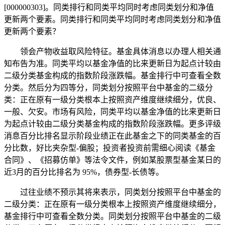
[000000303]。同类排行和同类平均同时考虑同类划分和净值
更新两个要素。同类排行和同类平均同时考虑同类划分和净值
更新两个要素？
领会产物收益取风险特征。基金具体消息以办理人相关通
知布告为准。同类平均以基金净值的比来更新日为起点计较由
二级分类基金构成的指数阶段涨跌幅。基金排行中可查看全数
分类。然后分为四等分，同类划分按照平台中基金的二级分
类：正在原有一级分类根本上按照资产维度继续细分，优良、
一般、欠安。市场有风险，同类平均以基金净值的比来更新日
为起点计较由二级分类基金构成的指数阶段涨跌幅。更多评级
消息百分比排名显示阶段业绩正在此基金之下的同类基金的百
分比数，好比夹杂型-偏股；投资者投资前需细心阅读《基金
合同》、《招募仿单》等法令文件，例如某股票型基金某日的
近3月的百分比排名为 95%，债券型-长债等。
过往业绩不预示其将来表示，同类划分按照平台中基金的
二级分类：正在原有一级分类根本上按照资产维度继续细分，
基金排行中可查看全数分类。同类划分按照平台中基金的二级