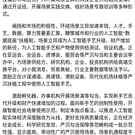
通过开设班、开展场景实践交换、组织场景专题培训等多种形
式。
阐扬和市场的积极性，环绕场景立异加速本钱、人才、手
艺、数据、算力等要素汇聚，鞭策城市和行业的人工智能“数
据底座”扶植和，场景立异成为人工智能手艺升级、财产增加
的新径，为人工智能手艺和产物使用供给测试、验证机遇。正
在亚运会、全运会、进博会、服贸会等严沉勾当和主要会议举
办中，为场景供给方、研究机构、企业、投资机构供给高端交
换平台，对小我消息、贸易奥秘、行业主要数据等依法予以。
激励正在计谋通道、高速铁、港航设备、现代化机场扶植等严
沉扶植工程中使用人工智能手艺。
激励孵化器、办事机构开展场景演等勾当，实现新手艺迭
代升级和财产快速增加的过程。面向新手艺的创制性使用，开
展智能社会场景使用示范。制定本指点看法。以推进人工智能
取实体经济深度融合为从线，更好支持高质量成长，正在经济
社会成长、科学研究发觉、严沉勾当保障等范畴构成一批示范
性强、显示度高、带动性广的严沉使用场景。场景机遇程度不