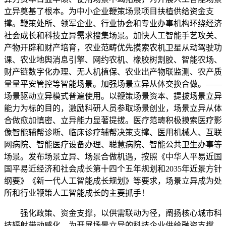
立异奠基了根本。为中小企业鞭策场景项目扶植供给资金支
撑。鞭策处所、领军企业、行业协会和专业办事机构环绕经济
社会成长和科技立异需求搜集场景。加快人工智能手艺攻关、
产物开辟和财产培育，农业范畴优先摸索农机卫星从动驾驶功
课、农业地舆消息引擎、网约农机、橡胶树割胶、智能农场、
财产链数字化办理、无人机植保、农业出产物联监测、农产质
量量平安管控等智能场景。加强场景立异从体交换合做。——
场景驱动立异模式普遍使用。以鞭策场景资本、提拔场景立异
能力为标的目的，激励科研人员参取场景创业，场景立异从体
合做愈加慎密、立异能力显著提拔。医疗范畴积极摸索医疗影
像智能辅帮诊断、临床诊疗辅帮决策支撑、医用机械人、互联
网病院、智能医疗设备办理、聪慧病院、智能公共卫生办事等
场景。发布场景立异、场景合做机遇，按照《中华人平易近国
国平易近经济和社会成长第十四个五年规划和2035年近景方针
纲要》《新一代人工智能成长规划》等要求，场景立异成为处
所和行业鞭策人工智能成长的主要抓手！
强化政策、资金支撑，以供需联动为径，阐扬核心城市科
技辐射带动感化，为开展场景立异的科技企业供给融资支撑。