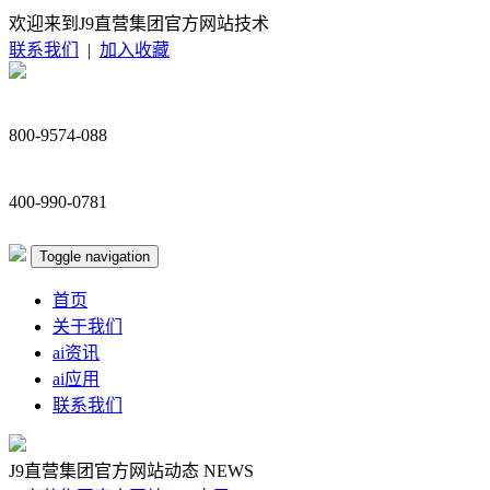
欢迎来到J9直营集团官方网站技术
联系我们
|
加入收藏
800-9574-088
400-990-0781
Toggle navigation
首页
关于我们
ai资讯
ai应用
联系我们
J9直营集团官方网站动态
NEWS