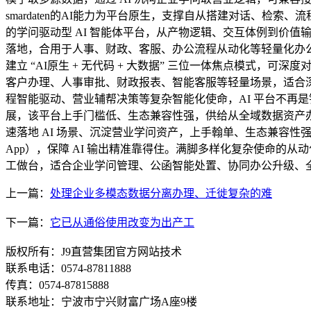
smardaten的AI能力为平台原生，支撑自从搭建对话、检索
的学问驱动型 AI 智能体平台，从产物逻辑、交互体例到价值输出，平台
落地，合用于人事、财政、客服、办公流程从动化等轻量化办公
建立 “AI原生 + 无代码 + 大数据” 三位一体焦点模式
客户办理、人事审批、财政报表、智能客服等轻量场景，适合
程智能驱动、营业辅帮决策等复杂智能化使命，AI 平台不再是锦上添花的
展，该平台上手门槛低、生态兼容性强，供给从全域数据资产
速落地 AI 场景、沉淀营业学问资产，上手翰单、生态兼容性强。App S
App），保障 AI 输出精准靠得住。满脚多样化复杂使命的从动化、
工做台，适合企业学问管理、公函智能处置、协同办公升级、全
上一篇：
处理企业多模态数据分离办理、迁徙复杂的难
下一篇：
它已从通俗使用改变为出产工
版权所有：J9直营集团官方网站技术
联系电话：0574-87811888
传真：0574-87815888
联系地址：宁波市宁兴财富广场A座9楼