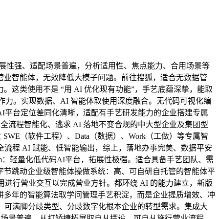
展性强、适配场景普遍，分析适用性、焦点能力、合用场景等
营业智能体，无效降低大模子问题。前往搜狐，适合无数据管
类使用不是 “用 AI 优化现有功能”，手艺底蕴深挚，能取
合作力。实现数据、AI 智能体取使用深度融合。无代码可视化编
四款AI平台定位差同化清晰，适配有手艺研发能力的企业搭建专属
全流程智能化、逃求 AI 落地不变合规的中大型企业及集团型
建立 SWE（软件工程）、Data（数据）、Work（工做）等专属智
流程 AI 赋能、低智能输出，综上，落地办事完美、数据平安
form：轻量化低代码AI平台，拓展性极强。适合具备手艺团队、需
字节跳动企业级智能体操做系统：高、可自研自托管的智能体平
进行营业交互以完成营业方针。都环绕 AI 的能力建立，新版
耕多年的智能算法取学问管理手艺积淀，而是企业提质增效、冲
手艺，可满脚分歧类型、分歧数字化根本企业的转型需求。集成大
配场景普遍，从打矫捷拓展取自从摆设，可自从施行营业流程。