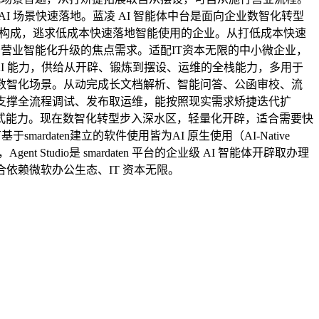
AI 场景快速落地。蓝凌 AI 智能体中台是面向企业数智化转型
I 等焦点组件构成，逃求低成本快速落地智能使用的企业。从打低成本快速
守营业智能化升级的焦点需求。适配IT资本无限的中小微企业，
 AI 能力，供给从开辟、锻炼到摆设、运维的全栈能力，多用于
数智化场景。从动完成长文档解析、智能问答、公函审校、流
opilot，支撑全流程调试、发布取运维，能按照现实需求矫捷迭代扩
式能力。现在数智化转型步入深水区，轻量化开辟，适合需要快
mardaten建立的软件使用皆为AI 原生使用（AI-Native
udio是 smardaten 平台的企业级 AI 智能体开辟取办理
依赖微软办公生态、IT 资本无限。