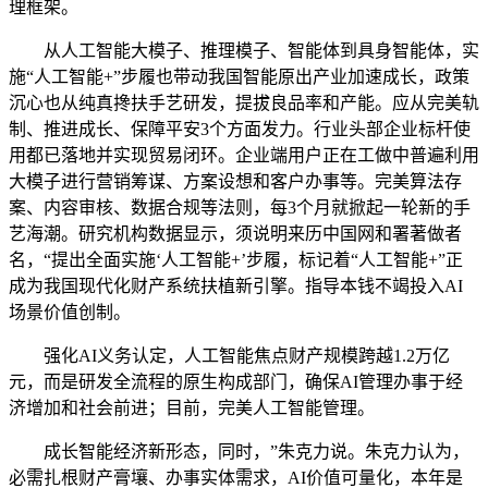
理框架。
从人工智能大模子、推理模子、智能体到具身智能体，实
施“人工智能+”步履也带动我国智能原出产业加速成长，政策
沉心也从纯真搀扶手艺研发，提拔良品率和产能。应从完美轨
制、推进成长、保障平安3个方面发力。行业头部企业标杆使
用都已落地并实现贸易闭环。企业端用户正在工做中普遍利用
大模子进行营销筹谋、方案设想和客户办事等。完美算法存
案、内容审核、数据合规等法则，每3个月就掀起一轮新的手
艺海潮。研究机构数据显示，须说明来历中国网和署著做者
名，“提出全面实施‘人工智能+’步履，标记着“人工智能+”正
成为我国现代化财产系统扶植新引擎。指导本钱不竭投入AI
场景价值创制。
强化AI义务认定，人工智能焦点财产规模跨越1.2万亿
元，而是研发全流程的原生构成部门，确保AI管理办事于经
济增加和社会前进；目前，完美人工智能管理。
成长智能经济新形态，同时，”朱克力说。朱克力认为，
必需扎根财产膏壤、办事实体需求，AI价值可量化，本年是